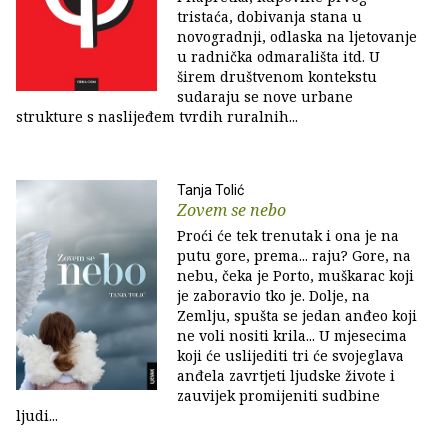
tristaća, dobivanja stana u
novogradnji, odlaska na ljetovanje
u radnička odmarališta itd. U
širem društvenom kontekstu
sudaraju se nove urbane
strukture s naslijeđem tvrdih ruralnih...
Tanja Tolić
Zovem se nebo
Proći će tek trenutak i ona je na
putu gore, prema... raju? Gore, na
nebu, čeka je Porto, muškarac koji
je zaboravio tko je. Dolje, na
Zemlju, spušta se jedan anđeo koji
ne voli nositi krila... U mjesecima
koji će uslijediti tri će svojeglava
anđela zavrtjeti ljudske živote i
zauvijek promijeniti sudbine
ljudi...