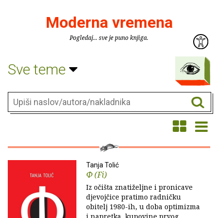
Moderna vremena
Pogledaj... sve je puno knjiga.
Sve teme
Tanja Tolić
Φ (Fi)
Iz očišta znatiželjne i pronicave
djevojčice pratimo radničku
obitelj 1980-ih, u doba optimizma
i napretka, kupovine prvog