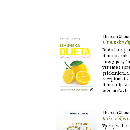
Theresa Cheu
Limunska di
Budući da je 
limunov sok 
energijom, či
vrijeme i spr
grickanjem. 
receptima i s
limun dijeta 
brzo mršavlje
Theresa Cheu
Kako vidjeti
Vjerujete li 