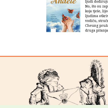
ljudi dodiruju
No, što su zap
koja tješe, li
ljudima otkr
vodiču, struč
Cheung pruža
druga pitanja,