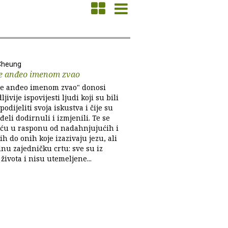
Cheung
e anđeo imenom zvao
e anđeo imenom zvao" donosi
jivije ispovijesti ljudi koji su bili
odijeliti svoja iskustva i čije su
đeli dodirnuli i izmjenili. Te se
eću u rasponu od nadahnjujućih i
h do onih koje izazivaju jezu, ali
nu zajedničku crtu: sve su iz
života i nisu utemeljene...