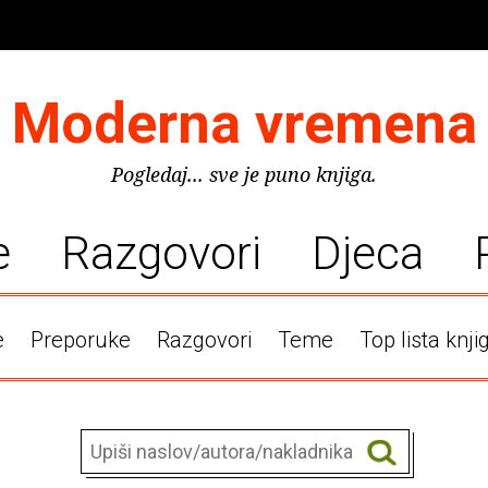
Moderna vremena
Pogledaj... sve je puno knjiga.
e
Razgovori
Djeca
e
Preporuke
Razgovori
Teme
Top lista knji