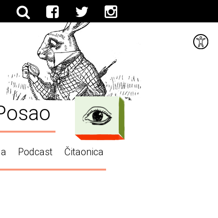
Posao
ga
Podcast
Čitaonica