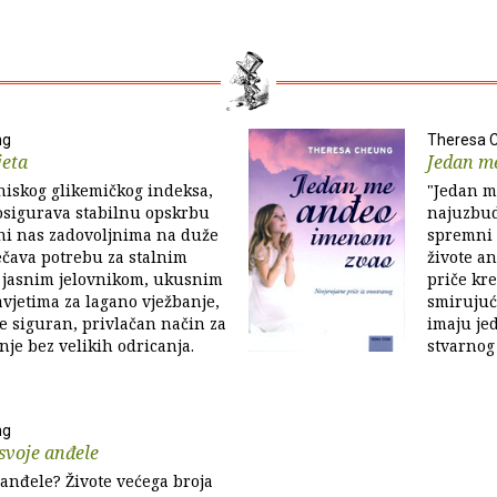
ng
Theresa 
jeta
Jedan m
niskog glikemičkog indeksa,
"Jedan m
osigurava stabilnu opskrbu
najuzbudl
ni nas zadovoljnima na duže
spremni p
ečava potrebu za stalnim
živote an
S jasnim jelovnikom, ukusnim
priče kr
avjetima za lagano vježbanje,
smirujući
je siguran, privlačan način za
imaju jed
nje bez velikih odricanja.
stvarnog 
ng
 svoje anđele
u anđele? Živote većega broja