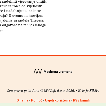
 anđeli ili vjerovanje u njih.
ravo ta "bića od svjetlosti"
ječe i nadahnjuju? Kako se
ivaju? U ovomu najnovijem
njakinja za anđele Theresa
 odgovore na ta i još mnoga
...
Moderna vremena
Sva prava pridržana © MV Info d.o.o. 2026. • Kriv je
Fiktiv
O nama
•
Pomoć
•
Uvjeti korištenja
•
RSS kanali