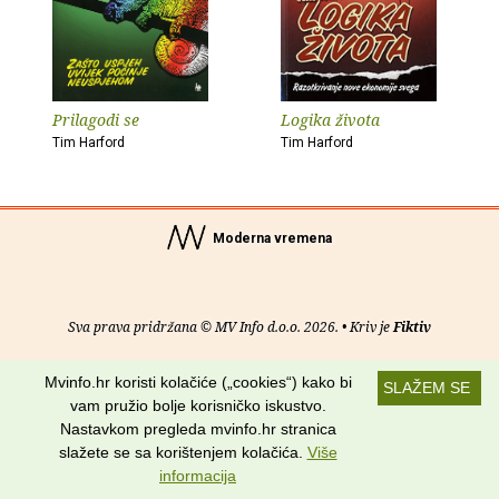
Prilagodi se
Logika života
Tim Harford
Tim Harford
Moderna vremena
Sva prava pridržana © MV Info d.o.o. 2026. • Kriv je
Fiktiv
O nama
•
Pomoć
•
Uvjeti korištenja
•
RSS kanali
Mvinfo.hr koristi kolačiće („cookies“) kako bi
SLAŽEM SE
vam pružio bolje korisničko iskustvo.
Potraži nas na:
Nastavkom pregleda mvinfo.hr stranica
slažete se sa korištenjem kolačića.
Više
informacija