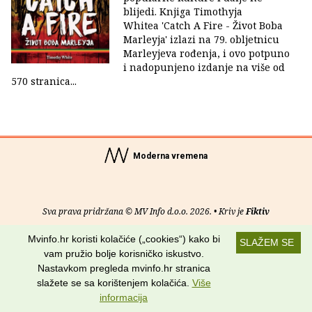
blijedi. Knjiga Timothyja
Whitea 'Catch A Fire - Život Boba
Marleyja' izlazi na 79. obljetnicu
Marleyjeva rođenja, i ovo potpuno
i nadopunjeno izdanje na više od
570 stranica...
Moderna vremena
Sva prava pridržana © MV Info d.o.o. 2026. • Kriv je
Fiktiv
Mvinfo.hr koristi kolačiće („cookies“) kako bi
O nama
•
Pomoć
•
Uvjeti korištenja
•
RSS kanali
SLAŽEM SE
vam pružio bolje korisničko iskustvo.
Potraži nas na:
Nastavkom pregleda mvinfo.hr stranica
slažete se sa korištenjem kolačića.
Više
informacija