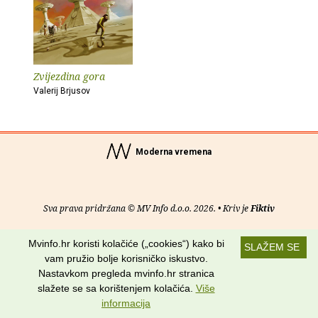
Zvijezdina gora
Valerij Brjusov
Moderna vremena
Sva prava pridržana © MV Info d.o.o. 2026. • Kriv je
Fiktiv
O nama
•
Pomoć
•
Uvjeti korištenja
•
RSS kanali
Mvinfo.hr koristi kolačiće („cookies“) kako bi
SLAŽEM SE
vam pružio bolje korisničko iskustvo.
Potraži nas na:
Nastavkom pregleda mvinfo.hr stranica
slažete se sa korištenjem kolačića.
Više
informacija