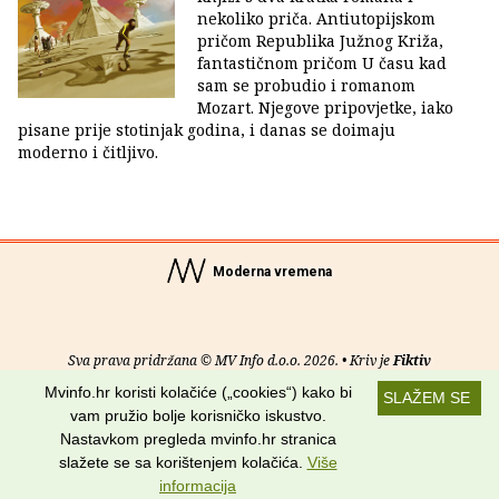
nekoliko priča. Antiutopijskom
pričom Republika Južnog Križa,
fantastičnom pričom U času kad
sam se probudio i romanom
Mozart. Njegove pripovjetke, iako
pisane prije stotinjak godina, i danas se doimaju
moderno i čitljivo.
Moderna vremena
Sva prava pridržana © MV Info d.o.o. 2026. • Kriv je
Fiktiv
Mvinfo.hr koristi kolačiće („cookies“) kako bi
SLAŽEM SE
O nama
•
Pomoć
•
Uvjeti korištenja
•
RSS kanali
vam pružio bolje korisničko iskustvo.
Nastavkom pregleda mvinfo.hr stranica
Potraži nas na:
slažete se sa korištenjem kolačića.
Više
informacija