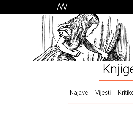
Knjig
Najave
Vijesti
Kritik