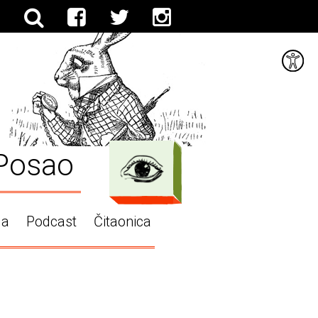
Posao
ga
Podcast
Čitaonica