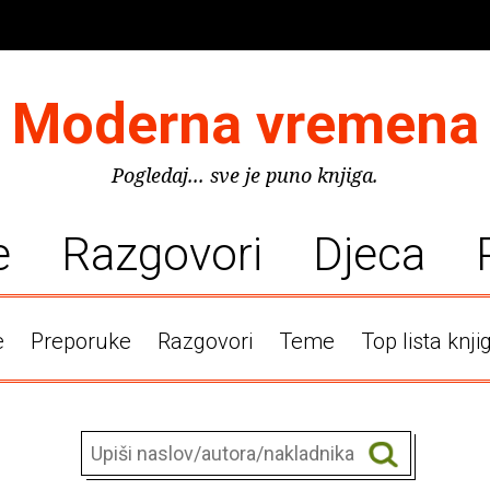
Moderna vremena
Pogledaj... sve je puno knjiga.
e
Razgovori
Djeca
e
Preporuke
Razgovori
Teme
Top lista knji