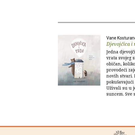
Vane Kosturan
Djevojčica i
Jedna djevojč
vrata svojeg s
običan, kolik
provodeći zaj
novih stvari. 
pokušavajući 
Uživali su u j
suncem. Sve su