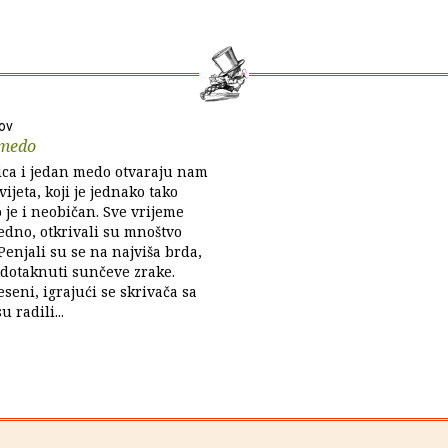
ov
 medo
ica i jedan medo otvaraju nam
vijeta, koji je jednako tako
o je i neobičan. Sve vrijeme
edno, otkrivali su mnoštvo
Penjali su se na najviša brda,
dotaknuti sunčeve zrake.
eseni, igrajući se skrivača sa
 radili...