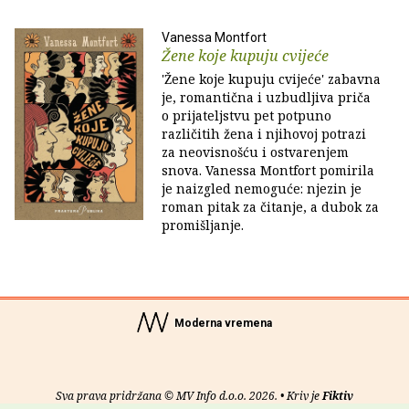
Vanessa Montfort
Žene koje kupuju cvijeće
'Žene koje kupuju cvijeće' zabavna
je, romantična i uzbudljiva priča
o prijateljstvu pet potpuno
različitih žena i njihovoj potrazi
za neovisnošću i ostvarenjem
snova. Vanessa Montfort pomirila
je naizgled nemoguće: njezin je
roman pitak za čitanje, a dubok za
promišljanje.
Moderna vremena
Sva prava pridržana © MV Info d.o.o. 2026. • Kriv je
Fiktiv