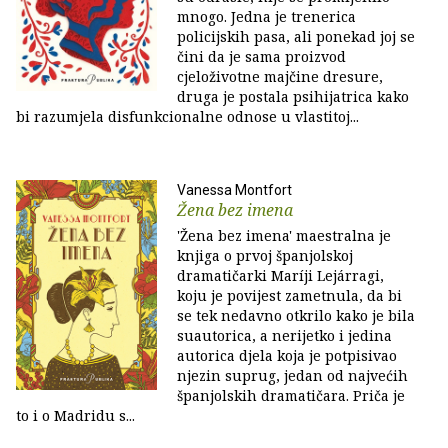
mnogo. Jedna je trenerica
policijskih pasa, ali ponekad joj se
čini da je sama proizvod
cjeloživotne majčine dresure,
druga je postala psihijatrica kako
bi razumjela disfunkcionalne odnose u vlastitoj...
Vanessa Montfort
Žena bez imena
'Žena bez imena' maestralna je
knjiga o prvoj španjolskoj
dramatičarki Maríji Lejárragi,
koju je povijest zametnula, da bi
se tek nedavno otkrilo kako je bila
suautorica, a nerijetko i jedina
autorica djela koja je potpisivao
njezin suprug, jedan od najvećih
španjolskih dramatičara. Priča je
to i o Madridu s...