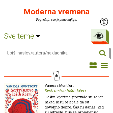
Moderna vremena
Pogledaj... sve je puno knjiga.
Sve teme
Vanessa Montfort
Sestrinstvo loših kćeri
'Lošim kćerima' prozvale su se jer
nikad nisu osjećale da su
dovoljno dobre. Čak ni danas, kad
su odrasle, nije se promijenilo