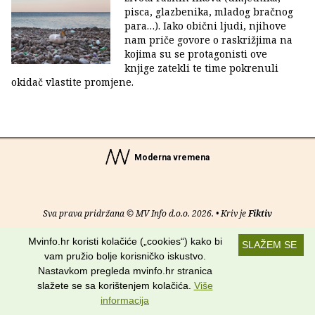
pisca, glazbenika, mladog bračnog
para…). Iako obični ljudi, njihove
nam priče govore o raskrižjima na
kojima su se protagonisti ove
knjige zatekli te time pokrenuli
okidač vlastite promjene.
Moderna vremena
Sva prava pridržana © MV Info d.o.o. 2026. • Kriv je
Fiktiv
Mvinfo.hr koristi kolačiće („cookies“) kako bi
O nama
•
Pomoć
•
Uvjeti korištenja
•
RSS kanali
SLAŽEM SE
vam pružio bolje korisničko iskustvo.
Potraži nas na:
Nastavkom pregleda mvinfo.hr stranica
slažete se sa korištenjem kolačića.
Više
informacija