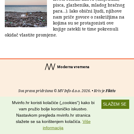
pisca, glazbenika, mladog bračnog
para…). Iako obični ljudi, njihove
nam priče govore o raskrižjima na
kojima su se protagonisti ove
knjige zatekli te time pokrenuli
okidač vlastite promjene.
Moderna vremena
Sva prava pridržana © MV Info d.o.o. 2026. • Kriv je
Fiktiv
Mvinfo.hr koristi kolačiće („cookies“) kako bi
O nama
•
Pomoć
•
Uvjeti korištenja
•
RSS kanali
SLAŽEM SE
vam pružio bolje korisničko iskustvo.
Potraži nas na:
Nastavkom pregleda mvinfo.hr stranica
slažete se sa korištenjem kolačića.
Više
informacija