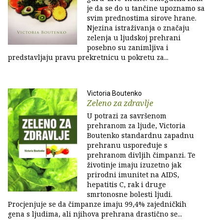
je da se do u tančine upoznamo sa
svim prednostima sirove hrane.
Njezina istraživanja o značaju
zelenja u ljudskoj prehrani
posebno su zanimljiva i
predstavljaju pravu prekretnicu u pokretu za...
Victoria Boutenko
Zeleno za zdravlje
U potrazi za savršenom
prehranom za ljude, Victoria
Boutenko standardnu zapadnu
prehranu uspoređuje s
prehranom divljih čimpanzi. Te
životinje imaju izuzetno jak
prirodni imunitet na AIDS,
hepatitis C, rak i druge
smrtonosne bolesti ljudi.
Procjenjuje se da čimpanze imaju 99,4% zajedničkih
gena s ljudima, ali njihova prehrana drastično se...