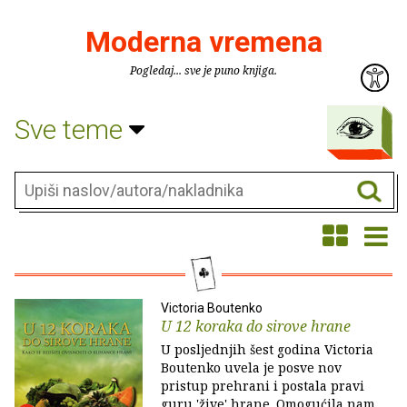
Moderna vremena
Pogledaj... sve je puno knjiga.
Sve teme
Victoria Boutenko
U 12 koraka do sirove hrane
U posljednjih šest godina Victoria
Boutenko uvela je posve nov
pristup prehrani i postala pravi
guru 'žive' hrane. Omogućila nam