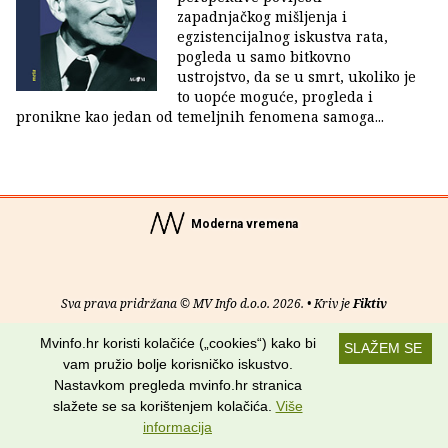
zapadnjačkog mišljenja i
egzistencijalnog iskustva rata,
pogleda u samo bitkovno
ustrojstvo, da se u smrt, ukoliko je
to uopće moguće, progleda i
pronikne kao jedan od temeljnih fenomena samoga...
Moderna vremena
Sva prava pridržana © MV Info d.o.o. 2026. • Kriv je
Fiktiv
Mvinfo.hr koristi kolačiće („cookies“) kako bi
O nama
•
Pomoć
•
Uvjeti korištenja
•
RSS kanali
SLAŽEM SE
vam pružio bolje korisničko iskustvo.
Potraži nas na:
Nastavkom pregleda mvinfo.hr stranica
slažete se sa korištenjem kolačića.
Više
informacija