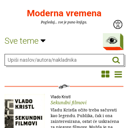
Moderna vremena
Pogledaj... sve je puno knjiga.
Sve teme
Vlado Kristl
Sekundni filmovi
Vladu Kristla očito treba sačuvati
kao legendu. Pu­blika, čak i ona
zainteresirana, ostat će uskraćena
za njegove filmove. Možda je na