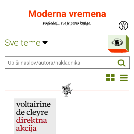
Moderna vremena
Pogledaj... sve je puno knjiga.
Sve teme