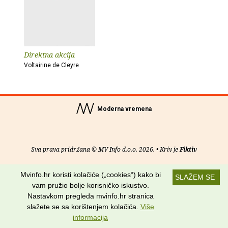
Direktna akcija
Voltairine de Cleyre
Moderna vremena
Sva prava pridržana © MV Info d.o.o. 2026. • Kriv je
Fiktiv
O nama
•
Pomoć
•
Uvjeti korištenja
•
RSS kanali
Mvinfo.hr koristi kolačiće („cookies“) kako bi
SLAŽEM SE
vam pružio bolje korisničko iskustvo.
Potraži nas na:
Nastavkom pregleda mvinfo.hr stranica
slažete se sa korištenjem kolačića.
Više
informacija