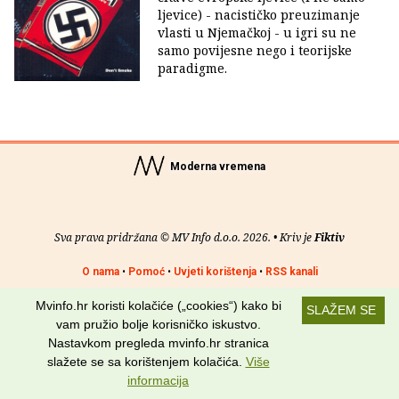
ljevice) - nacističko preuzimanje
vlasti u Njemačkoj - u igri su ne
samo povijesne nego i teorijske
paradigme.
Moderna vremena
Sva prava pridržana © MV Info d.o.o. 2026. • Kriv je
Fiktiv
O nama
•
Pomoć
•
Uvjeti korištenja
•
RSS kanali
Mvinfo.hr koristi kolačiće („cookies“) kako bi
Potraži nas na:
SLAŽEM SE
vam pružio bolje korisničko iskustvo.
Nastavkom pregleda mvinfo.hr stranica
slažete se sa korištenjem kolačića.
Više
informacija