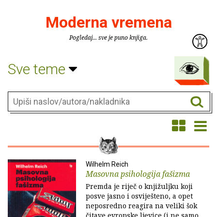
Moderna vremena
Pogledaj... sve je puno knjiga.
Sve teme
Wilhelm Reich
Masovna psihologija fašizma
Premda je riječ o knjižuljku koji
posve jasno i osviješteno, a opet
neposredno reagira na veliki šok
čitave evropske ljevice (i ne samo