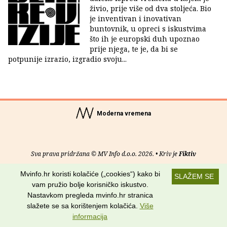
živio, prije više od dva stoljeća. Bio
je inventivan i inovativan
buntovnik, u opreci s iskustvima
što ih je europski duh upoznao
prije njega, te je, da bi se
potpunije izrazio, izgradio svoju...
Moderna vremena
Sva prava pridržana © MV Info d.o.o. 2026. • Kriv je
Fiktiv
Mvinfo.hr koristi kolačiće („cookies“) kako bi
O nama
•
Pomoć
•
Uvjeti korištenja
•
RSS kanali
SLAŽEM SE
vam pružio bolje korisničko iskustvo.
Potraži nas na:
Nastavkom pregleda mvinfo.hr stranica
slažete se sa korištenjem kolačića.
Više
informacija