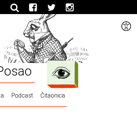
Posao
ga
Podcast
Čitaonica