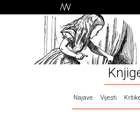
Knjig
Najave
Vijesti
Kritik