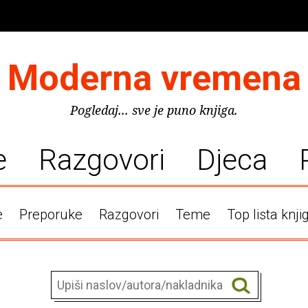
Moderna vremena
Pogledaj... sve je puno knjiga.
e
Razgovori
Djeca
e
Preporuke
Razgovori
Teme
Top lista knji