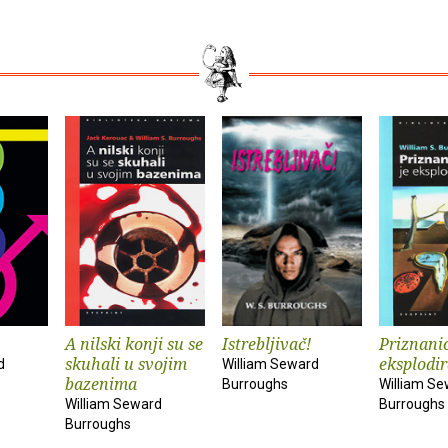
A nilski konji su se
Istrebljivač!
Priznanic
skuhali u svojim
eksplodir
d
William Seward
bazenima
Burroughs
William S
William Seward
Burroughs
Burroughs