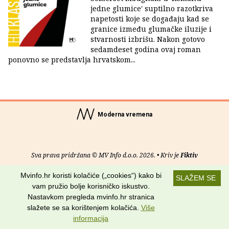
jedne glumice' suptilno razotkriva
napetosti koje se događaju kad se
granice između glumačke iluzije i
stvarnosti izbrišu. Nakon gotovo
sedamdeset godina ovaj roman
ponovno se predstavlja hrvatskom...
Moderna vremena
Sva prava pridržana © MV Info d.o.o. 2026. • Kriv je
Fiktiv
Mvinfo.hr koristi kolačiće („cookies“) kako bi
O nama
•
Pomoć
•
Uvjeti korištenja
•
RSS kanali
SLAŽEM SE
vam pružio bolje korisničko iskustvo.
Potraži nas na:
Nastavkom pregleda mvinfo.hr stranica
slažete se sa korištenjem kolačića.
Više
informacija