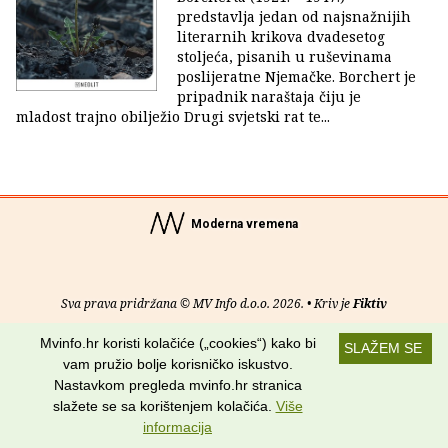
predstavlja jedan od najsnažnijih
literarnih krikova dvadesetog
stoljeća, pisanih u ruševinama
poslijeratne Njemačke. Borchert je
pripadnik naraštaja čiju je
mladost trajno obilježio Drugi svjetski rat te...
Moderna vremena
Sva prava pridržana © MV Info d.o.o. 2026. • Kriv je
Fiktiv
Mvinfo.hr koristi kolačiće („cookies“) kako bi
O nama
•
Pomoć
•
Uvjeti korištenja
•
RSS kanali
SLAŽEM SE
vam pružio bolje korisničko iskustvo.
Potraži nas na:
Nastavkom pregleda mvinfo.hr stranica
slažete se sa korištenjem kolačića.
Više
informacija