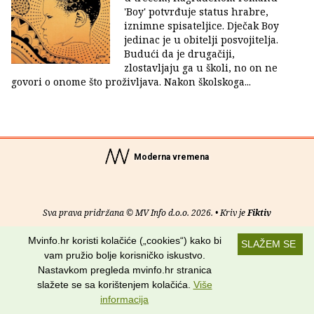
'Boy' potvrđuje status hrabre,
iznimne spisateljice. Dječak Boy
jedinac je u obitelji posvojitelja.
Budući da je drugačiji,
zlostavljaju ga u školi, no on ne
govori o onome što proživljava. Nakon školskoga...
Moderna vremena
Sva prava pridržana © MV Info d.o.o. 2026. • Kriv je
Fiktiv
Mvinfo.hr koristi kolačiće („cookies“) kako bi
O nama
•
Pomoć
•
Uvjeti korištenja
•
RSS kanali
SLAŽEM SE
vam pružio bolje korisničko iskustvo.
Potraži nas na:
Nastavkom pregleda mvinfo.hr stranica
slažete se sa korištenjem kolačića.
Više
informacija