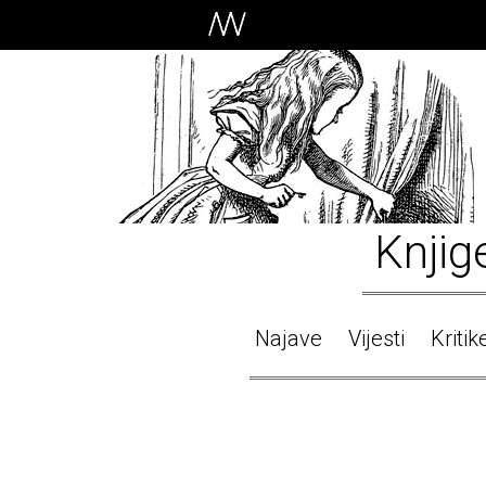
Knjig
Najave
Vijesti
Kritik