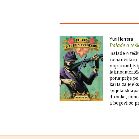
Yuri Herrera
Balade o te
'Balade o te
romanesknu t
najzanimljiv
latinoameričk
ponajprije po
karta za Meks
svijeta sklapa
duboko, tamo 
a bogovi se p