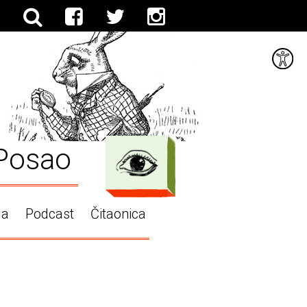
Posao
ga
Podcast
Čitaonica