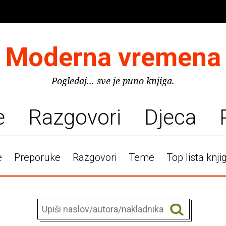
Moderna vremena
Pogledaj... sve je puno knjiga.
e
Razgovori
Djeca
e
Preporuke
Razgovori
Teme
Top lista knji