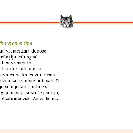
škim vremenima
škim vremenima' donose
rilogiju jednog od
ijih suvremenih
ih autora ali one su
zivnica na književnu fiestu,
iko u kakav niste putovali. Tri
ju se u jedan i putuje se
gdje nasilje susreće poeziju,
retkolumbovske Amerike na...