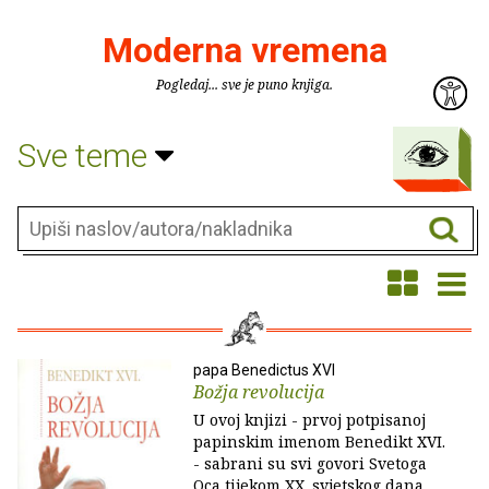
Moderna vremena
Pogledaj... sve je puno knjiga.
Sve teme
papa Benedictus XVI
Božja revolucija
U ovoj knjizi - prvoj potpisanoj
papinskim imenom Benedikt XVI.
- sabrani su svi govori Svetoga
Oca tijekom XX. svjetskog dana