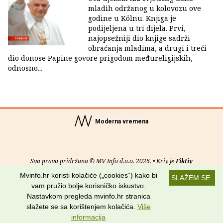
mladih održanog u kolovozu ove
godine u Kölnu. Knjiga je
podijeljena u tri dijela. Prvi,
najopsežniji dio knjige sadrži
obraćanja mladima, a drugi i treći
dio donose Papine govore prigodom međureligijskih,
odnosno...
Moderna vremena
Sva prava pridržana © MV Info d.o.o. 2026. • Kriv je
Fiktiv
Mvinfo.hr koristi kolačiće („cookies“) kako bi
SLAŽEM SE
O nama
•
Pomoć
•
Uvjeti korištenja
•
RSS kanali
vam pružio bolje korisničko iskustvo.
Nastavkom pregleda mvinfo.hr stranica
Potraži nas na:
slažete se sa korištenjem kolačića.
Više
informacija