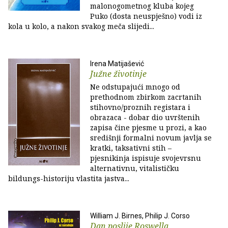
malonogometnog kluba kojeg
Puko (dosta neuspješno) vodi iz
kola u kolo, a nakon svakog meča slijedi...
Irena Matijašević
Južne životinje
Ne odstupajući mnogo od
prethodnom zbirkom zacrtanih
stihovno/proznih registara i
obrazaca - dobar dio uvrštenih
zapisa čine pjesme u prozi, a kao
središnji formalni novum javlja se
kratki, taksativni stih –
pjesnikinja ispisuje svojevrsnu
alternativnu, vitalističku
bildungs-historiju vlastita jastva...
William J. Birnes, Philip J. Corso
Dan poslije Roswella