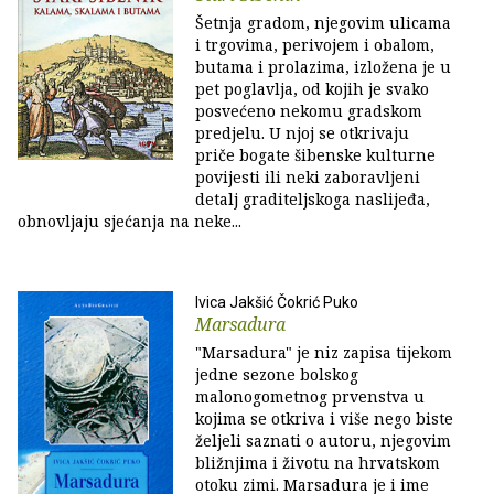
Šetnja gradom, njegovim ulicama
i trgovima, perivojem i obalom,
butama i prolazima, izložena je u
pet poglavlja, od kojih je svako
posvećeno nekomu gradskom
predjelu. U njoj se otkrivaju
priče bogate šibenske kulturne
povijesti ili neki zaboravljeni
detalj graditeljskoga naslijeđa,
obnovljaju sjećanja na neke...
Ivica Jakšić Čokrić Puko
Marsadura
"Marsadura" je niz zapisa tijekom
jedne sezone bolskog
malonogometnog prvenstva u
kojima se otkriva i više nego biste
željeli saznati o autoru, njegovim
bližnjima i životu na hrvatskom
otoku zimi. Marsadura je i ime