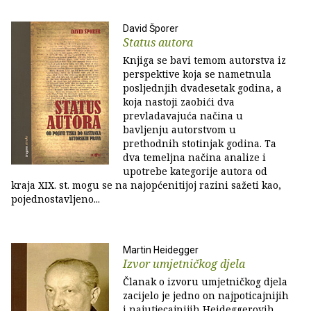
David Šporer
Status autora
Knjiga se bavi temom autorstva iz
perspektive koja se nametnula
posljednjih dvadesetak godina, a
koja nastoji zaobići dva
prevladavajuća načina u
bavljenju autorstvom u
prethodnih stotinjak godina. Ta
dva temeljna načina analize i
upotrebe kategorije autora od
kraja XIX. st. mogu se na najopćenitijoj razini sažeti kao,
pojednostavljeno...
Martin Heidegger
Izvor umjetničkog djela
Članak o izvoru umjetničkog djela
zacijelo je jedno on najpoticajnijih
i najutjecajnijih Heideggerovih