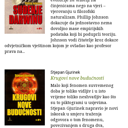
činjenicama nego na vjeri –
vjerovanju u filozofski
naturalizam. Phillip Johnson
dokazuje da jednostavno nema
dovoljno mase empirijskih
podataka koji bi poduprli teoriju.
Johnson vodi čitatelje kroz dokaze
odvjetničkom vještinom kojom je ovladao kao profesor
prava na...
Stjepan Gjurinek
Krugovi nove budućnosti
Malo koji fenomen suvremenog
doba je toliko vidljiv i u isto
vrijeme toliko neshvatljiv kao što
su to piktogrami u usjevima.
Stjepan Gjurinek napravio je novi
iskorak u smjeru traženja
odgovora o tom fenomenu,
povezivanjem s druga dva,