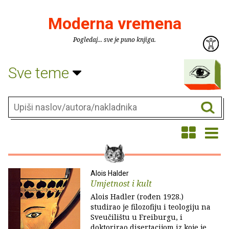
Moderna vremena
Pogledaj... sve je puno knjiga.
Sve teme
Alois Halder
Umjetnost i kult
Alois Hadler (rođen 1928.)
studirao je filozofiju i teologiju na
Sveučilištu u Freiburgu, i
doktorirao disertacijom iz koje je