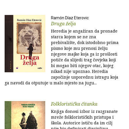
Ramón Díaz Eterovic
Druga želja
Heredia je angažiran da pronađe
starca kojem se ne zna
prebivalište, dok istodobno prima
pismo koje mu prenosi želju
njegove majke koja ga iz prošlosti
potiče da slijedi trag čovjeka koji
bi mogao biti njegov otac, kojeg
nikad nije upoznao. Heredia
započinje usporednu istragu koja
ga navodi da otputuje u malo mjesto na jugu...
Folkloristička čitanka
Knjiga donosi izbor iz razgranate
mreže folklorističkih pristupa i
škola. Autorice ističu da im cilj
nije bio definirati disciplinu,