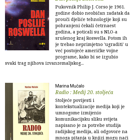
Pukovnik Philip J. Corso je 1961.
godine dobio neobičan zadatak da
prouči djeliće tehnologije koji su
pohranjeni čekali četrnaest
godina, a poticali su s NLO-a
srušenog kraj Roswella. Potom ih
je trebao neprimjetno 'ugraditi' u
već postojeće američke vojne
programe, kako bi se izgubio
svaki trag njihova izvanzemaljskog...
Marina Mučalo
Radio : Medij 20. stoljeća
Stoljeće povijesti i
kontekstualizacije medija koji je
umnogome izmijenio
komunikacijsku sliku svijeta
napisano je za potrebe studija
radijskog medija, ali odgovore na
mnoga pitanja u knjizi mogu naći