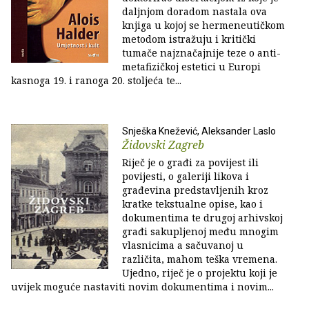
daljnjom doradom nastala ova
knjiga u kojoj se hermeneutičkom
metodom istražuju i kritički
tumače najznačajnije teze o anti-
metafizičkoj estetici u Europi
kasnoga 19. i ranoga 20. stoljeća te...
Snješka Knežević, Aleksander Laslo
Židovski Zagreb
Riječ je o građi za povijest ili
povijesti, o galeriji likova i
građevina predstavljenih kroz
kratke tekstualne opise, kao i
dokumentima te drugoj arhivskoj
građi sakupljenoj među mnogim
vlasnicima a sačuvanoj u
različita, mahom teška vremena.
Ujedno, riječ je o projektu koji je
uvijek moguće nastaviti novim dokumentima i novim...