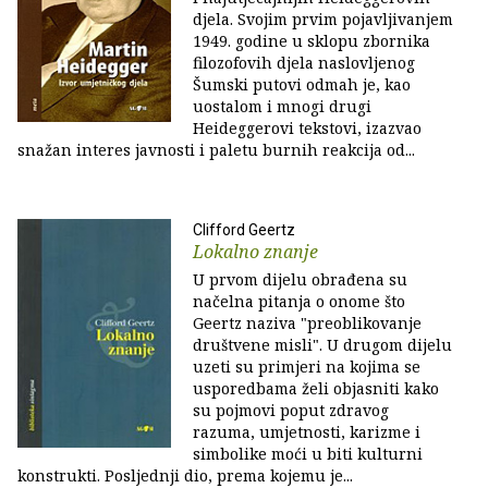
djela. Svojim prvim pojavljivanjem
1949. godine u sklopu zbornika
filozofovih djela naslovljenog
Šumski putovi odmah je, kao
uostalom i mnogi drugi
Heideggerovi tekstovi, izazvao
snažan interes javnosti i paletu burnih reakcija od...
Clifford Geertz
Lokalno znanje
U prvom dijelu obrađena su
načelna pitanja o onome što
Geertz naziva "preoblikovanje
društvene misli". U drugom dijelu
uzeti su primjeri na kojima se
usporedbama želi objasniti kako
su pojmovi poput zdravog
razuma, umjetnosti, karizme i
simbolike moći u biti kulturni
konstrukti. Posljednji dio, prema kojemu je...