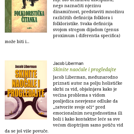
nego naznačiti njezinu
dinamičnost, predstaviti množinu
različitih definicija folklora i
folkloristike. Svaka definicija
svojom strogom dijadom (genus
proximum i diferentia specifica)
može biti i...
Jacob Liberman
Skinite naočale i progledajte
Jacob Liberman, međunarodno
priznati autor na polju holističke
skrbi za vid, objašnjava kako je
većina problema s vidom
posljedica nesvjesne odluke da
„zatvorite svoje oči“ pred
emocionalnim neugodnostima ili
boli i kako kontaktne leće sa sve
većom dioptrijom samo potiču vid
da se još više povuče.