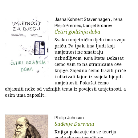
Jasna Kohnert Stavenhagen , Irena
Plejić Premec, Danijel Srdarev
Četiri godišnja doba
Svako umjetničko djelo ima svoju
priču. Pa ipak, ima ljudi koji
umjetnost ne smatraju
uzbudljivom. Koja šteta! Dokazat
ćemo vam to na stranicama ove
knjige. Zajedno ćemo tražiti priče
i otkrivati tajne iz svijeta lijepih
umjetnosti. Pokušat ćemo
objasniti neke od važnijih tema iz povijesti umjetnosti, a
osim uma zaposlit...
Phillip Johnson
Suđenje Darwinu
Knjiga pokazuje da se teorija
evolucije ne temelji na