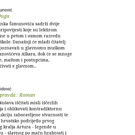
unović
Duga
inka Šimunovića sadrži dvije
ripovijesti koje su lektirom
ne u petom i osmom razredu
kole. Današnji će mladi čitatelj
epoznavati u glavnomu muškom
unovićeva Alkara, dok će se mnoge
ce, maštom i postupcima,
ćivati s glavnom...
idović
 pravda : Roman
ušava iščitati misli iščezlih
ija i oblikovati kontradiktornu
ukciju zaboravljene stvarnosti te
 hrvatsko podrijetlo prvog
g kralja Artura - legende u
ju - slavnog po maču hrabrosti i