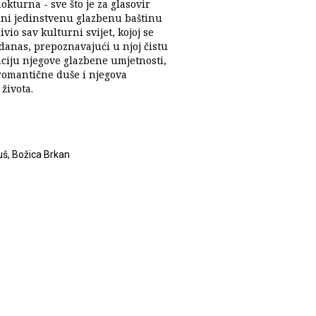
okturna - sve što je za glasovir
čini jedinstvenu glazbenu baštinu
divio sav kulturni svijet, kojoj se
danas, prepoznavajući u njoj čistu
aciju njegove glazbene umjetnosti,
romantične duše i njegova
života.
uš, Božica Brkan