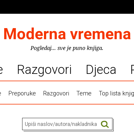
Moderna vremena
Pogledaj... sve je puno knjiga.
e
Razgovori
Djeca
e
Preporuke
Razgovori
Teme
Top lista knji