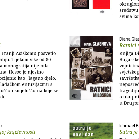
okruglom
sredstvu
svima koj
Diana Gla
i
Ratnici 
. Franji Asiškomu posvetio
Knjiga D
iju. Tijekom više od 80
Bugarske
a monografija nije bila
vojnicima
na. Hesse je njezino
svjetsko
ocijenio kao „lagano djelo,
završetka
ladačkom entuzijazmu s
neposred
ošću i smjelošču na koje se
tragediju
do...
o ukupn
u Drugom
c
Ishmael 
joj književnosti
Sutra je