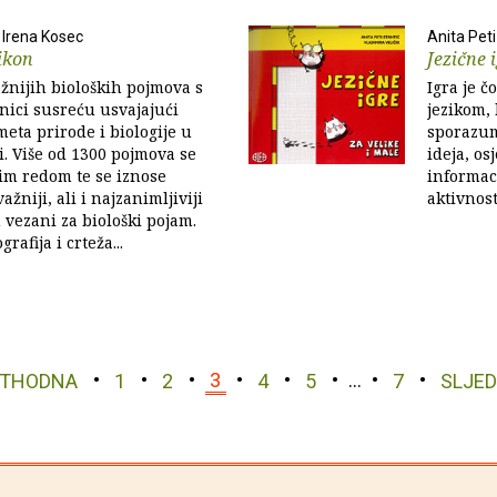
, Irena Kosec
Anita Peti
sikon
Jezične 
žnijih bioloških pojmova s
Igra je č
nici susreću usvajajući
jezikom,
eta prirode i biologije u
sporazum
i. Više od 1300 pojmova se
ideja, os
im redom te se iznose
informaci
ažniji, ali i najzanimljiviji
aktivnost
u vezani za biološki pojam.
rafija i crteža...
ETHODNA
1
2
3
4
5
…
7
SLJE