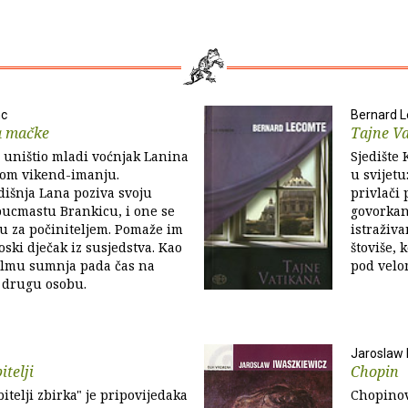
nc
Bernard 
a mačke
Tajne V
 uništio mladi voćnjak Lanina
Sjedište 
vom vikend-imanju.
u svijetu
išnja Lana poziva svoju
privlači 
bucmastu Brankicu, i one se
govorkan
u za počiniteljem. Pomaže im
istraživ
eoski dječak iz susjedstva. Kao
štoviše, 
filmu sumnja pada čas na
pod velom
 drugu osobu.
Jaroslaw 
itelji
Chopin
itelji zbirka" je pripovijedaka
Chopinove