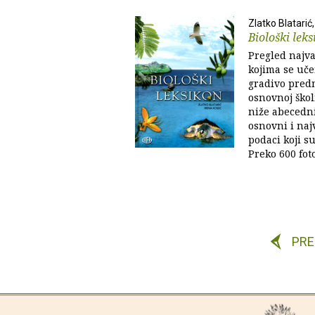
Zlatko Blatarić
Biološki lek
Pregled najva
kojima se uče
gradivo predm
osnovnoj škol
niže abecedn
osnovni i najv
podaci koji s
Preko 600 fotog
PR