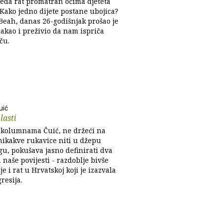
leda rat promatran očima djeteta
 Kako jedno dijete postane ubojica?
Beah, danas 26-godišnjak prošao je
pakao i preživio da nam ispriča
ču.
uić
lasti
 kolumnama Čuić, ne držeći na
ikakve rukavice niti u džepu
gu, pokušava jasno definirati dva
 naše povijesti - razdoblje bivše
je i rat u Hrvatskoj koji je izazvala
resija.