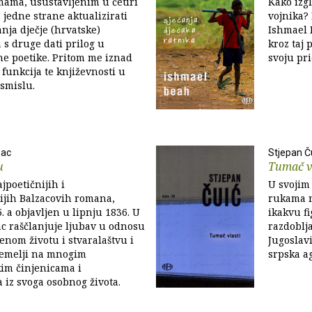
mama, usustavljenim u četiri
Kako izg
s jedne strane aktualizirati
vojnika?
nja dječje (hrvatske)
Ishmael 
a s druge dati prilog u
kroz taj 
e poetike. Pritom me iznad
svoju pri
funkcija te književnosti u
smislu.
zac
Stjepan Č
u
Tumač v
jpoetičnijih i
U svojim
ijih Balzacovih romana,
rukama n
. a objavljen u lipnju 1836. U
ikakvu fi
c raščlanjuje ljubav u odnosu
razdoblja
nom životu i stvaralaštvu i
Jugoslavi
temelji na mnogim
srpska ag
kim činjenicama i
 iz svoga osobnog života.