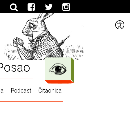
Posao
ga
Podcast
Čitaonica