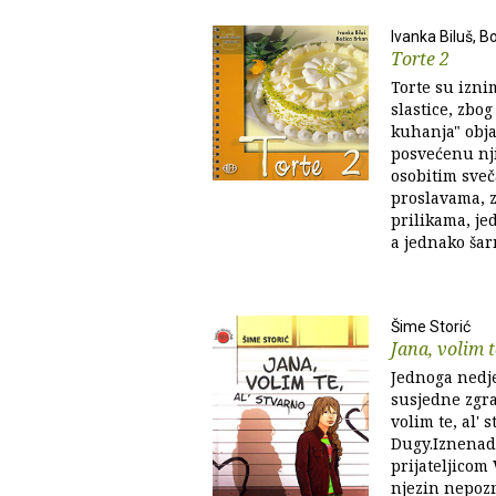
Ivanka Biluš, B
Torte 2
Torte su izni
slastice, zbog
kuhanja" obja
posvećenu nji
osobitim sve
proslavama, z
prilikama, je
a jednako ša
Šime Storić
Jana, volim t
Jednoga nedje
susjedne zgra
volim te, al' 
Dugy.Iznenadi
prijateljicom 
njezin nepozn