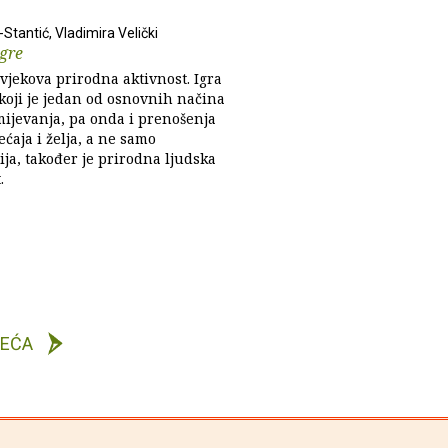
-Stantić, Vladimira Velički
igre
ovjekova prirodna aktivnost. Igra
 koji je jedan od osnovnih načina
ijevanja, pa onda i prenošenja
jećaja i želja, a ne samo
ja, također je prirodna ljudska
.
DEĆA