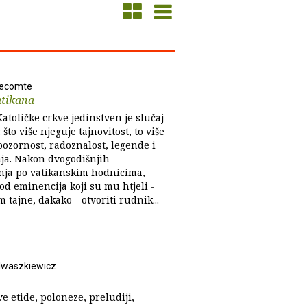
Lecomte
atikana
Katoličke crkve jedinstven je slučaj
: što više njeguje tajnovitost, to više
pozornost, radoznalost, legende i
ja. Nakon dvogodišnjih
anja po vatikanskim hodnicima,
kod eminencija koji su mu htjeli -
 tajne, dakako - otvoriti rudnik...
Iwaszkiewicz
 etide, poloneze, preludiji,