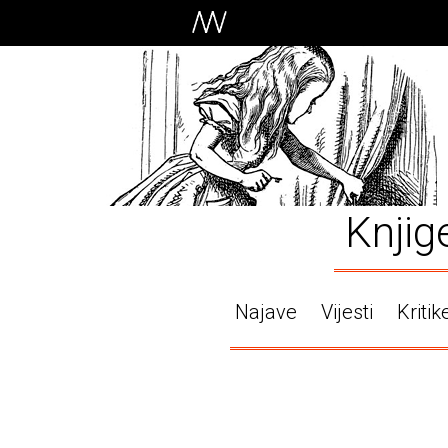
Knjig
Najave
Vijesti
Kritik