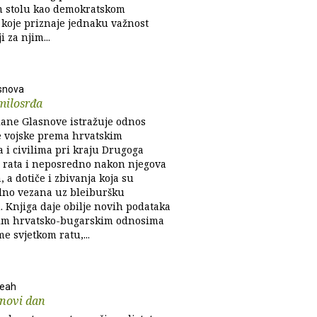
 stolu kao demokratskom
 koje priznaje jednaku važnost
i za njim...
snova
milosrđa
iane Glasnove istražuje odnos
 vojske prema hrvatskim
 i civilima pri kraju Drugoga
g rata i neposredno nakon njegova
, a dotiče i zbivanja koja su
no vezana uz bleiburšku
. Knjiga daje obilje novih podataka
im hrvatsko-bugarskim odnosima
e svjetkom ratu,...
Beah
 novi dan