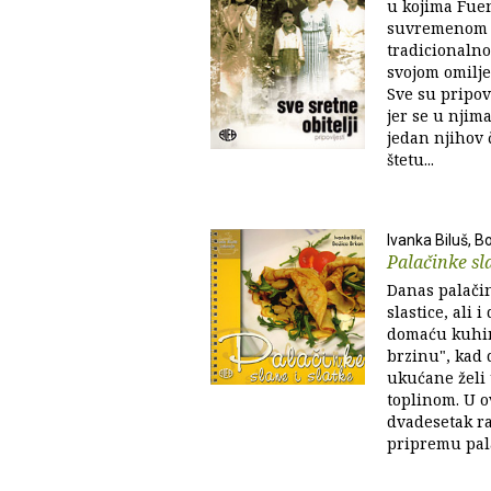
u kojima Fuen
suvremenom Me
tradicionalno
svojom omilj
Sve su pripo
jer se u njima
jedan njihov 
štetu...
Ivanka Biluš, B
Palačinke sla
Danas palačin
slastice, ali 
domaću kuhin
brzinu", kad d
ukućane želi
toplinom. U o
dvadesetak r
pripremu pal