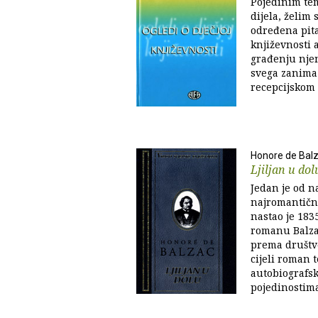
Pojedinim te
dijela, želim 
određena pita
književnosti 
građenju njen
svega zanima 
recepcijskom 
Honore de Bal
Ljiljan u dol
Jedan je od na
najromantičn
nastao je 1835
romanu Balza
prema društve
cijeli roman 
autobiografs
pojedinostima