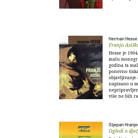
Herman Hesse
Franjo Asišk
Hesse je 1904
malu monograf
godina ta mal
ponovno tiska
objavljivanje 
napisano u m
nepripravljen
više ne bih ra
Stjepan Hranje
Ogledi o dječ