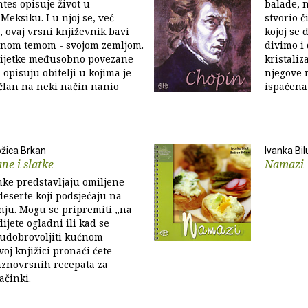
tes opisuje život u
balade, n
ksiku. I u njoj se, već
stvorio 
, ovaj vrsni književnik bavi
kojoj se 
enom temom - svojom zemljom.
divimo i 
vijetke međusobno povezane
kristaliz
 opisuju obitelji u kojima je
njegove 
član na neki način nanio
ispaćena 
ožica Brkan
Ivanka Bil
ne i slatke
Namazi
ke predstavljaju omiljene
i deserte koji podsjećaju na
ju. Mogu se pripremiti „na
ijete ogladni ili kad se
 udobrovoljiti kućnom
voj knjižici pronaći ćete
aznovrsnih recepata za
ačinki.