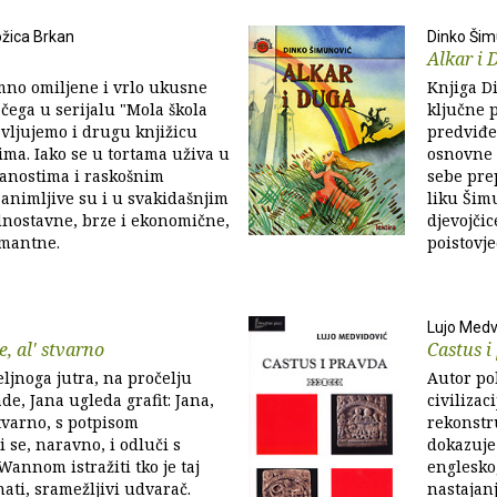
ožica Brkan
Dinko Šim
Alkar i 
mno omiljene i vrlo ukusne
Knjiga D
 čega u serijalu "Mola škola
ključne p
vljujemo i drugu knjižicu
predviđe
ma. Iako se u tortama uživa u
osnovne š
čanostima i raskošnim
sebe pr
animljive su i u svakidašnjim
liku Šim
dnostavne, brze i ekonomične,
djevojči
rmantne.
poistovje
Lujo Medv
e, al' stvarno
Castus i
ljnoga jutra, na pročelju
Autor pok
de, Jana ugleda grafit: Jana,
civilizac
stvarno, s potpisom
rekonstr
 se, naravno, i odluči s
dokazuje
Wannom istražiti tko je taj
englesko
ati, sramežljivi udvarač.
nastajan