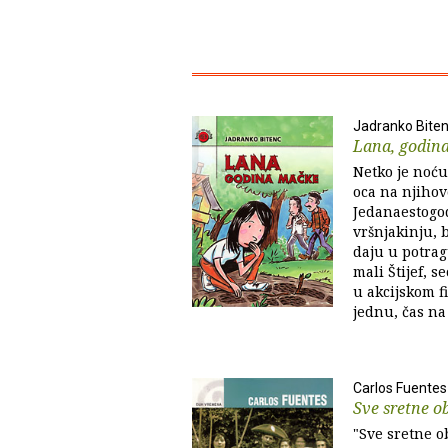
Jadranko Bite
Lana, godin
Netko je noću
oca na njiho
Jedanaestogod
vršnjakinju, 
daju u potrag
mali Štijef, s
u akcijskom 
jednu, čas na
Carlos Fuentes
Sve sretne ob
"Sve sretne ob