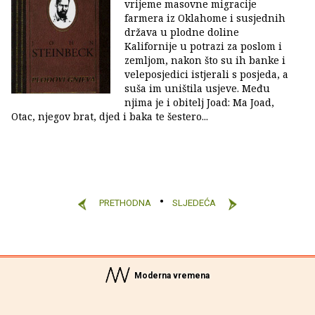
vrijeme masovne migracije
farmera iz Oklahome i susjednih
država u plodne doline
Kalifornije u potrazi za poslom i
zemljom, nakon što su ih banke i
veleposjedici istjerali s posjeda, a
suša im uništila usjeve. Među
njima je i obitelj Joad: Ma Joad,
Otac, njegov brat, djed i baka te šestero...
PRETHODNA
SLJEDEĆA
Moderna vremena