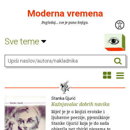
Moderna vremena
Pogledaj... sve je puno knjiga.
Sve teme
Stanka Gjurić
Kažnjavalac dobrih navika
Riječ je je o knjizi erotske i
ljubavne poezije, pjesnikinje
Stanke Gjurić koja je do sada
objavila pet zbirki pjesama te