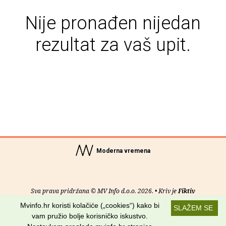
Nije pronađen nijedan
rezultat za vaš upit.
Moderna vremena
Sva prava pridržana © MV Info d.o.o. 2026. • Kriv je
Fiktiv
Mvinfo.hr koristi kolačiće („cookies“) kako bi
SLAŽEM SE
O nama
•
Pomoć
•
Uvjeti korištenja
•
RSS kanali
vam pružio bolje korisničko iskustvo.