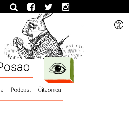
Posao
ga
Podcast
Čitaonica