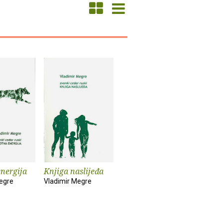
energija
Knjiga naslijeđa
egre
Vladimir Megre