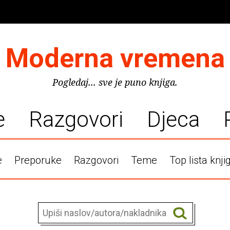
Moderna vremena
Pogledaj... sve je puno knjiga.
e
Razgovori
Djeca
e
Preporuke
Razgovori
Teme
Top lista knji