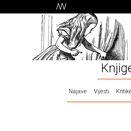
Knjig
Najave
Vijesti
Kritik