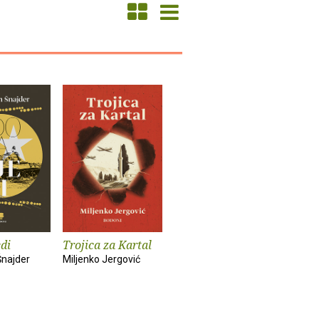
di
Trojica za Kartal
Šnajder
Miljenko Jergović