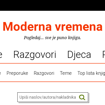
Moderna vremena
Pogledaj... sve je puno knjiga.
e
Razgovori
Djeca
e
Preporuke
Razgovori
Teme
Top lista knji