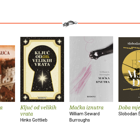
ća
Ključ od velikih
Mačka iznutra
Doba mje
vrata
William Seward
Slobodan 
Hinko Gottlieb
Burroughs