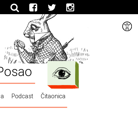
Posao
ga
Podcast
Čitaonica