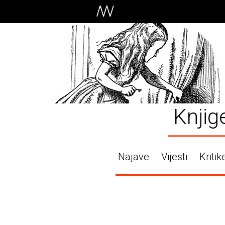
Knjig
Najave
Vijesti
Kritik