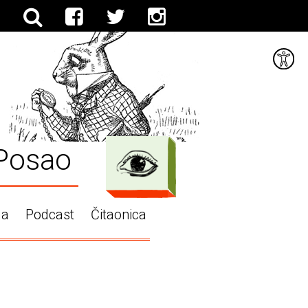
Posao
ga
Podcast
Čitaonica