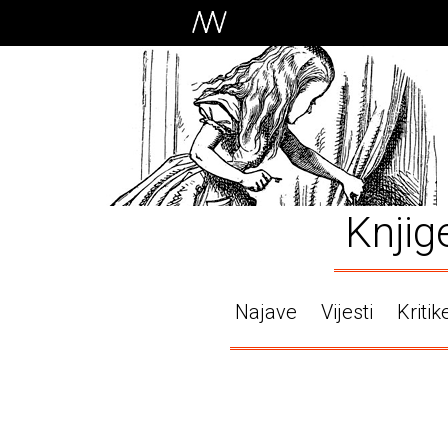
Knjig
Najave
Vijesti
Kritik