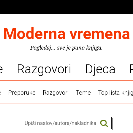
Moderna vremena
Pogledaj... sve je puno knjiga.
e
Razgovori
Djeca
e
Preporuke
Razgovori
Teme
Top lista knji