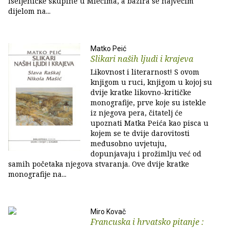
iseljeničke skupine u Mlecima, a bazira se najvećim
dijelom na...
Matko Peić
Slikari naših ljudi i krajeva
Likovnost i literarnost! S ovom
knjigom u ruci, knjigom u kojoj su
dvije kratke likovno-kritičke
monografije, prve koje su istekle
iz njegova pera, čitatelj će
upoznati Matka Peića kao pisca u
kojem se te dvije darovitosti
međusobno uvjetuju,
dopunjavaju i prožimlju već od
samih početaka njegova stvaranja. Ove dvije kratke
monografije na...
Miro Kovač
Francuska i hrvatsko pitanje :