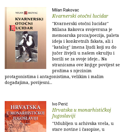
Milan Rakovac
Kvarnerski otočni lucidar
"Kvarnerski otočni lucidar"
Milana Rakovca svojevrsna je
memoarska proza/poezija, paleta
ideja i konkretnih fakata, ali i
"katalog" imena ljudi koji su do
jučer živjeli u našem okružju i
borili se za svoje ideje... Na
stranicama ove knjige povijest se
prožima s njezinim
protagonistima i antagonistima, velikim i malim
događajima, povijesni...
Ivo Perić
Hrvatska u monarhističkoj
Jugoslaviji
"Udubljen u arhivska vrela, u
stare novine i časopise, u