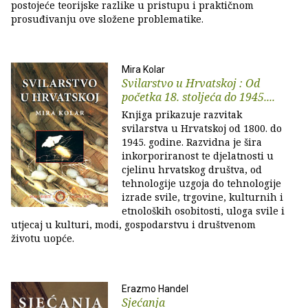
postojeće teorijske razlike u pristupu i praktičnom
prosuđivanju ove složene problematike.
Mira Kolar
Svilarstvo u Hrvatskoj : Od
početka 18. stoljeća do 1945....
Knjiga prikazuje razvitak
svilarstva u Hrvatskoj od 1800. do
1945. godine. Razvidna je šira
inkorporiranost te djelatnosti u
cjelinu hrvatskog društva, od
tehnologije uzgoja do tehnologije
izrade svile, trgovine, kulturnih i
etnoloških osobitosti, uloga svile i
utjecaj u kulturi, modi, gospodarstvu i društvenom
životu uopće.
Erazmo Handel
Sjećanja