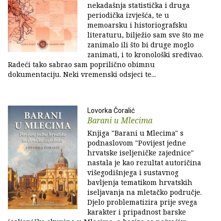
nekadašnja statistička i druga
periodička izvješća, te u
memoarsku i historiografsku
literaturu, bilježio sam sve što me
zanimalo ili što bi druge moglo
zanimati, i to kronološki sređivao.
Radeći tako sabrao sam poprilično obimnu
dokumentaciju. Neki vremenski odsjeci te...
Lovorka Čoralić
Barani u Mlecima
Knjiga "Barani u Mlecima" s
podnaslovom "Povijest jedne
hrvatske iseljeničke zajednice"
nastala je kao rezultat autoričina
višegodišnjega i sustavnog
bavljenja tematikom hrvatskih
iseljavanja na mletačko područje.
Djelo problematizira prije svega
karakter i pripadnost barske