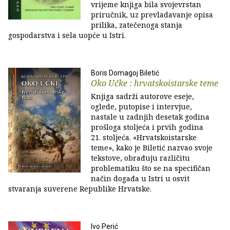
vrijeme knjiga bila svojevrstan
priručnik, uz prevladavanje opisa
prilika, zatečenoga stanja
gospodarstva i sela uopće u Istri.
Boris Domagoj Biletić
Oko Učke : hrvatskoistarske teme
Knjiga sadrži autorove eseje,
oglede, putopise i intervjue,
nastale u zadnjih desetak godina
prošloga stoljeća i prvih godina
21. stoljeća. «Hrvatskoistarske
teme», kako je Biletić nazvao svoje
tekstove, obrađuju različitu
problematiku što se na specifičan
način događa u Istri u osvit
stvaranja suverene Republike Hrvatske.
Ivo Perić