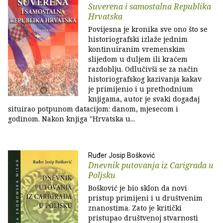
Suverena i samostalna Republika
Hrvatska
Povijesna je kronika sve ono što se
historiografski izlaže jednim
kontinuiranim vremenskim
slijedom u duljem ili kraćem
razdoblju. Odlučivši se za način
historiografskog kazivanja kakav
je primijenio i u prethodnium
knjigama, autor je svaki događaj
situirao potpunom datacijom: danom, mjesecom i
godinom. Nakon knjiga "Hrvatska u...
Ruđer Josip Bošković
Dnevnik putovanja iz Carigrada u
Poljsku
Bošković je bio sklon da novi
pristup primijeni i u društvenim
znanostima. Zato je kritički
pristupao društvenoj stvarnosti