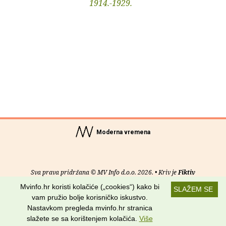
1914.-1929.
Moderna vremena
Sva prava pridržana © MV Info d.o.o. 2026. • Kriv je
Fiktiv
Mvinfo.hr koristi kolačiće („cookies“) kako bi
SLAŽEM SE
O nama
•
Pomoć
•
Uvjeti korištenja
•
RSS kanali
vam pružio bolje korisničko iskustvo.
Nastavkom pregleda mvinfo.hr stranica
Potraži nas na:
slažete se sa korištenjem kolačića.
Više