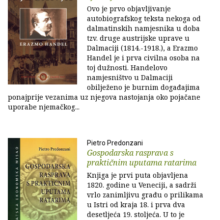
Ovo je prvo objavljivanje
autobiografskog teksta nekoga od
dalmatinskih namjesnika u doba
tzv. druge austrijske uprave u
Dalmaciji (1814.-1918.), a Erazmo
Handel je i prva civilna osoba na
toj dužnosti. Handelovo
namjesništvo u Dalmaciji
obilježeno je burnim događajima
ponajprije vezanima uz njegova nastojanja oko pojačane
uporabe njemačkog...
Pietro Predonzani
Gospodarska rasprava s
praktičnim uputama ratarima
Knjiga je prvi puta objavljena
1820. godine u Veneciji, a sadrži
vrlo zanimljivu građu o prilikama
u Istri od kraja 18. i prva dva
desetljeća 19. stoljeća. U to je