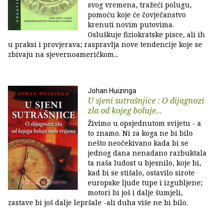
svog vremena, tražeći polugu,
pomoću koje će čovječanstvo
krenuti novim putovima.
Osluškuje fiziokratske pisce, ali ih
u praksi i provjerava; raspravlja nove tendencije koje se
zbivaju na sjevernoameričkom...
Johan Huizinga
U sjeni sutrašnjice : O dijagnozi
zla od kojeg boluje...
Živimo u opsjednutom svijetu - a
to znamo. Ni za koga ne bi bilo
nešto neočekivano kada bi se
jednog dana nenadano razbuktala
ta naša ludost u bjesnilo, koje bi,
kad bi se stišalo, ostavilo sirote
europske ljude tupe i izgubljene;
motori bi još i dalje šumjeli,
zastave bi još dalje lepršale -ali duha više ne bi bilo.