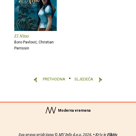
El Nino
Boro Pavlović, Christian
Perrissin
PRETHODNA
SLJEDEĆA
Moderna vremena
Sva prava pridržana © MV Info d.o.o. 2026. • Kriv je
Fiktiv