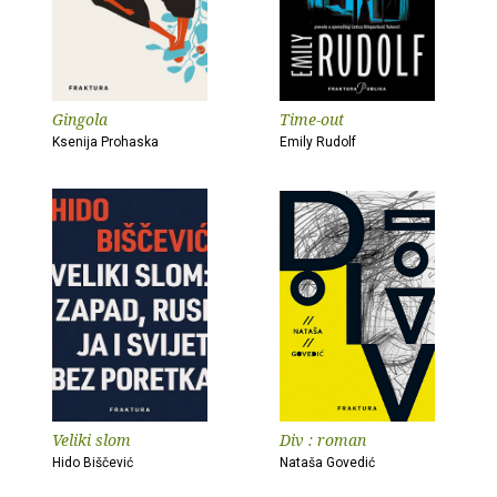
Gingola
Time-out
Ksenija Prohaska
Emily Rudolf
Veliki slom
Div : roman
Hido Biščević
Nataša Govedić