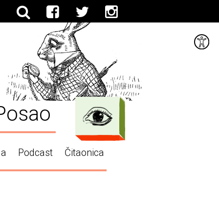
Posao
ga
Podcast
Čitaonica