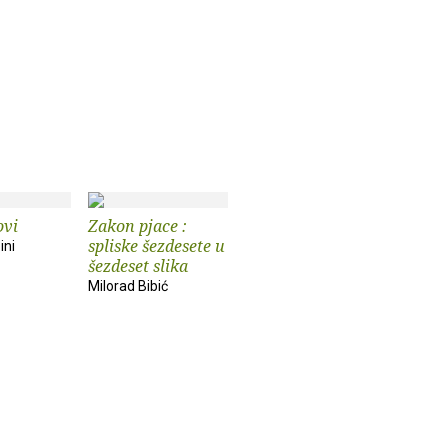
ovi
Zakon pjace :
spliske šezdesete u
ini
šezdeset slika
Milorad Bibić