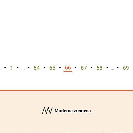
A
1
…
64
65
66
67
68
…
69
Moderna vremena