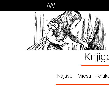
Knjig
Najave
Vijesti
Kritik