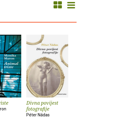
iste
Divna povijest
fotografije
ron
Péter Nádas