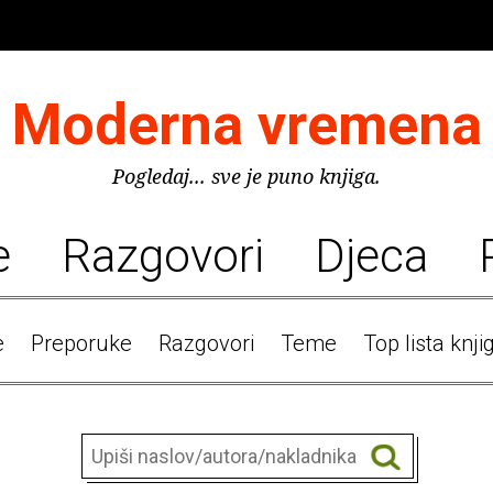
Moderna vremena
Pogledaj... sve je puno knjiga.
e
Razgovori
Djeca
e
Preporuke
Razgovori
Teme
Top lista knji