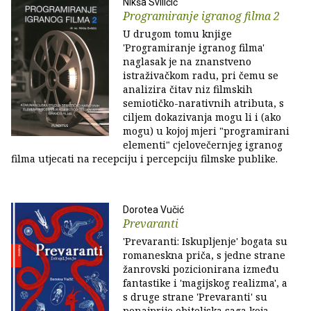
Nikša Sviličić
Programiranje igranog filma 2
U drugom tomu knjige
'Programiranje igranog filma'
naglasak je na znanstveno
istraživačkom radu, pri čemu se
analizira čitav niz filmskih
semiotičko-narativnih atributa, s
ciljem dokazivanja mogu li i (ako
mogu) u kojoj mjeri "programirani
elementi" cjelovečernjeg igranog
filma utjecati na recepciju i percepciju filmske publike.
Dorotea Vučić
Prevaranti
'Prevaranti: Iskupljenje' bogata su
romaneskna priča, s jedne strane
žanrovski pozicionirana između
fantastike i 'magijskog realizma', a
s druge strane 'Prevaranti' su
ponajprije obiteljska saga koja