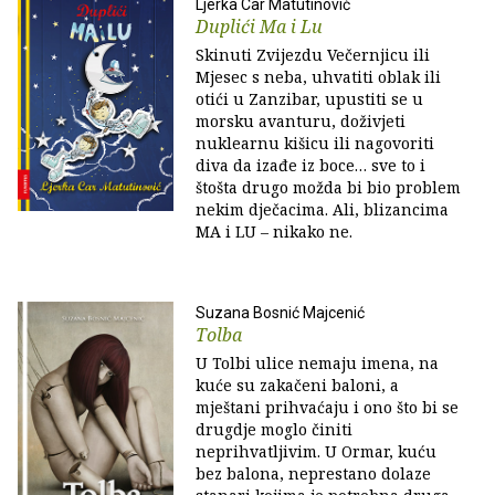
Ljerka Car Matutinović
Duplići Ma i Lu
Skinuti Zvijezdu Večernjicu ili
Mjesec s neba, uhvatiti oblak ili
otići u Zanzibar, upustiti se u
morsku avanturu, doživjeti
nuklearnu kišicu ili nagovoriti
diva da izađe iz boce… sve to i
štošta drugo možda bi bio problem
nekim dječacima. Ali, blizancima
MA i LU – nikako ne.
Suzana Bosnić Majcenić
Tolba
U Tolbi ulice nemaju imena, na
kuće su zakačeni baloni, a
mještani prihvaćaju i ono što bi se
drugdje moglo činiti
neprihvatljivim. U Ormar, kuću
bez balona, neprestano dolaze