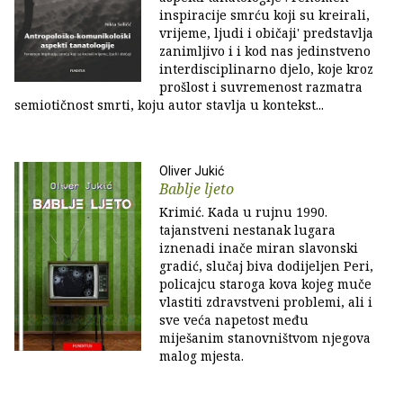
inspiracije smrću koji su kreirali,
vrijeme, ljudi i običaji' predstavlja
zanimljivo i i kod nas jedinstveno
interdisciplinarno djelo, koje kroz
prošlost i suvremenost razmatra
semiotičnost smrti, koju autor stavlja u kontekst...
Oliver Jukić
Bablje ljeto
Krimić. Kada u rujnu 1990.
tajanstveni nestanak lugara
iznenadi inače miran slavonski
gradić, slučaj biva dodijeljen Peri,
policajcu staroga kova kojeg muče
vlastiti zdravstveni problemi, ali i
sve veća napetost među
miješanim stanovništvom njegova
malog mjesta.