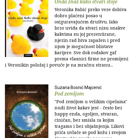
Onda znaš kako stvari stoje
Veronika Babić preko veze dobiva
dobro plaćeni posao u
osiguravajućem društvu. Iako
brzo uviđa da stvari nisu onakve
kakvima su joj prezentirane,
njezin rad biva zapažen i pred
njom je mogućnost blistave
karijere. Sve dok rođakov gaf
prema vlasnici firme ne promijeni
i Veronikin položaj i povuče je na mračnu stranu...
Suzana Bosnić Majcenić
Pod zemljom
"Pod zemljom u velikim cipelama"
nudi život kakav jest - često bez
happy enda, ogoljen, stvaran,
ciničan, bez smisla za kojim
tragamo i bez objašnjenja. Likovi
priča uvlače se pod kožu i svojom