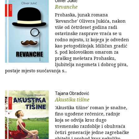
Oliver Jukić
Revanche
Prohaska, junak romana
'Revanche' Olivera Jukića, nakon
više od četrdeset godina radi
ostavinske rasprave vraća se u
rodno mjesto, iz kojega je odveden
kao petogodišnjak. Idiličan gradić
S. pod kolovoškom omarom za
praškog mešetara Prohasku,
ljubitelja nogometa i dobrog piva,
postaje mjesto suočavanja s...
Tajana Obradović
Akustika tišine
'Akustika tišine' roman je snažne,
fino ugođene rečenice, radnje
koja se odvija kroz dugo
vremensko razdoblje i obuhvaća
četiri generacije jedne zagrebačke
obitelji i prohod kroz nekoliko