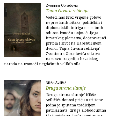
Zvonimir Obradović
Tajna čuvara relikvija
Vodeći nas kroz vrijeme gotovo
neprestanih bitaka, političkih i
diplomatskih intriga te osobnih
odnosa između najmoćnijega
hrvatskog plemstva, dočaravajući
pritom i život na Habsburškom
dvoru, 'Tajna čuvara relikvija'
Zvonimira Obradovića otkriva
nam svu tragediju hrvatskog
naroda na tromeđi negdašnjih velikih sila.
Nikša Sviličić
Druga strana slutnje
'Druga strana slutnje' Nikše
Sviličića donosi priču o tri žene.
Jedna je sputana tradicijom
patrijarhata, druga slobodoumna
i lakomislena, treća pomirena s