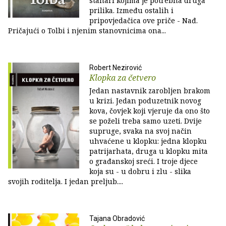
stanari kojima je potrebna druga
prilika. Između ostalih i
pripovjedačica ove priče - Nađ.
Pričajući o Tolbi i njenim stanovnicima ona...
Robert Nezirović
Klopka za četvero
Jedan nastavnik zarobljen brakom
u krizi. Jedan poduzetnik novog
kova, čovjek koji vjeruje da ono što
se poželi treba samo uzeti. Dvije
supruge, svaka na svoj način
uhvaćene u klopku: jedna klopku
patrijarhata, druga u klopku mita
o građanskoj sreći. I troje djece
koja su - u dobru i zlu - slika
svojih roditelja. I jedan preljub....
Tajana Obradović