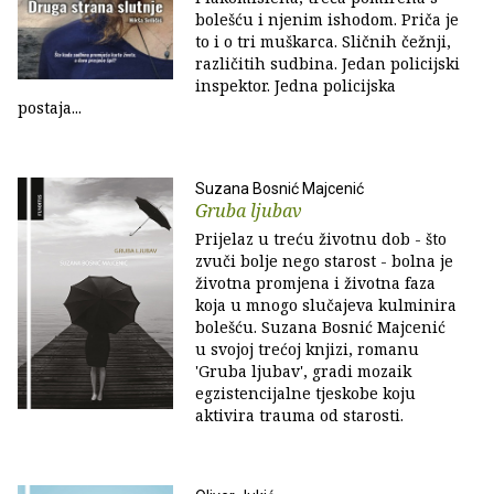
bolešću i njenim ishodom. Priča je
to i o tri muškarca. Sličnih čežnji,
različitih sudbina. Jedan policijski
inspektor. Jedna policijska
postaja...
Suzana Bosnić Majcenić
Gruba ljubav
Prijelaz u treću životnu dob - što
zvuči bolje nego starost - bolna je
životna promjena i životna faza
koja u mnogo slučajeva kulminira
bolešću. Suzana Bosnić Majcenić
u svojoj trećoj knjizi, romanu
'Gruba ljubav', gradi mozaik
egzistencijalne tjeskobe koju
aktivira trauma od starosti.