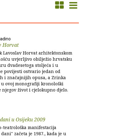
ladino
v Horvat
 Lavoslav Horvat arhitektonskom
nošću uvjerljivo obilježio hrvatsku
ru dvadesetoga stoljeća i u
je povijesti ostvario jedan od
h i značajnijih opusa, a Zrinka
 u ovoj monografiji kronološki
 njegov život i cjelokupno djelo.
 dani u Osijeku 2009
o-teatrološka manifestacija
 dani" začeta je 1987., kada je u