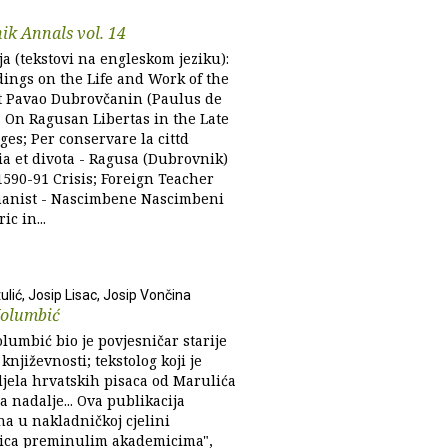
k Annals vol. 14
ja (tekstovi na engleskom jeziku):
ings on the Life and Work of the
t Pavao Dubrovčanin (Paulus de
; On Ragusan Libertas in the Late
es; Per conservare la cittd
ia et divota - Ragusa (Dubrovnik)
1590-91 Crisis; Foreign Teacher
anist - Nascimbene Nascimbeni
ic in...
ulić, Josip Lisac, Josip Vončina
Kolumbić
lumbić bio je povjesničar starije
književnosti; tekstolog koji je
djela hrvatskih pisaca od Marulića
a nadalje... Ova publikacija
na u nakladničkoj cjelini
ica preminulim akademicima",