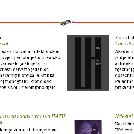
o
Zrinka Pa
rvat
Lavosla
oslav Horvat arhitektonskom
Akademik
 uvjerljivo obilježio hrvatsku
je djelat
vadesetoga stoljeća i u
arhitektu
vijesti ostvario jedan od
njezinoj 
značajnijih opusa, a Zrinka
opsežniji
oj monografiji kronološki
Paladino
ov život i cjelokupno djelo.
prikazuje
entra za znanstveni rad HAZU
Krležini
a
Kazališn
emija znanosti i umjetnosti
"Krležini