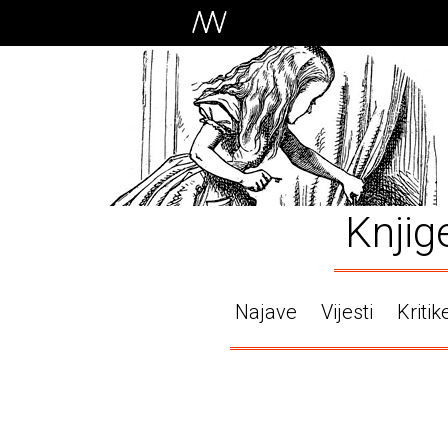
Knjig
Najave
Vijesti
Kritik