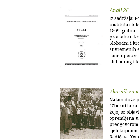
Anali 26
Iz sadržaja: 
instituta slo
1809. godine
promatran kro
Slobodni i kra
suvremenih e
samouporave; 
slobodnog i k
Zbornik za n
Nakon duže pa
"Zbornika za 
kojoj se obja
opremljena u
predgovorom 
cjelokupnom 
Radićeve 'Osn