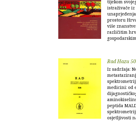
tijekom svoje
istraživače iz
unaprjeđenja 
prostoru Hr­v
više znanstve
različitim hr
gospodarskim 
Rad Hazu 5
Iz sadržaja: 
metastaziran
spektrometri
medicini: od
dijagnostičko
aminokiselin
peptida MAL
spektrometri
osjetljivosti n