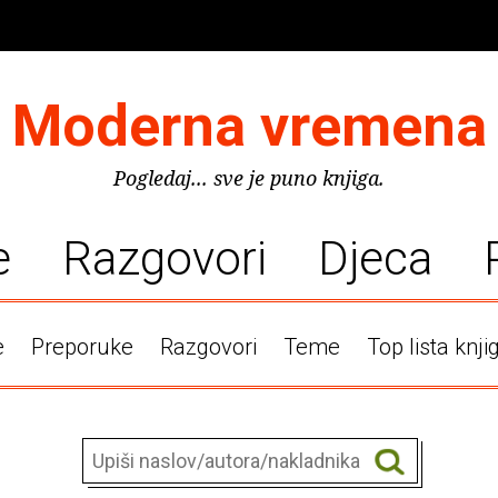
Moderna vremena
Pogledaj... sve je puno knjiga.
e
Razgovori
Djeca
e
Preporuke
Razgovori
Teme
Top lista knji