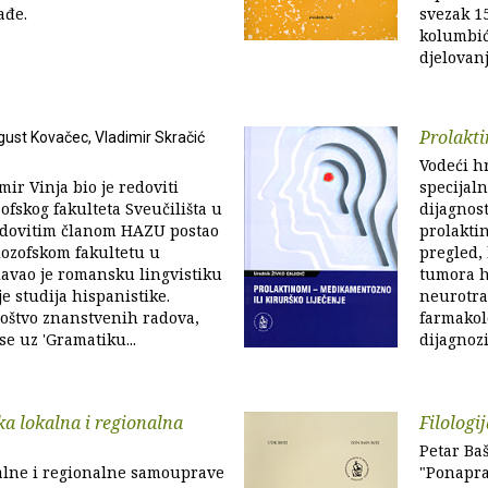
ađe.
svezak 15
kolumbić
djelovanj
Prolakt
ugust Kovačec, Vladimir Skračić
Vodeći hr
ir Vinja bio je redoviti
specijal
zofskog fakulteta Sveučilišta u
dijagnost
edovitim članom HAZU postao
prolakti
ilozofskom fakultetu u
pregled, 
avao je romansku lingvistiku
tumora h
 je studija hispanistike.
neurotra
noštvo znanstvenih radova,
farmakol
e uz 'Gramatiku...
dijagnozi
a lokalna i regionalna
Filologi
Petar Ba
alne i regionalne samouprave
"Ponaprav