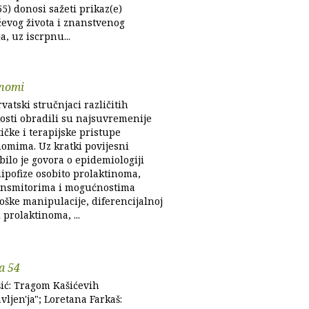
5) donosi sažeti prikaz(e)
evog života i znanstvenog
a, uz iscrpnu...
inomi
vatski stručnjaci različitih
nosti obradili su najsuvremenije
ičke i terapijske pristupe
nomima. Uz kratki povijesni
bilo je govora o epidemiologiji
ipofize osobito prolaktinoma,
nsmitorima i mogućnostima
oške manipulacije, diferencijalnoj
 prolaktinoma, ...
ja 54
šić: Tragom Kašićevih
ljen'ja"; Loretana Farkaš: