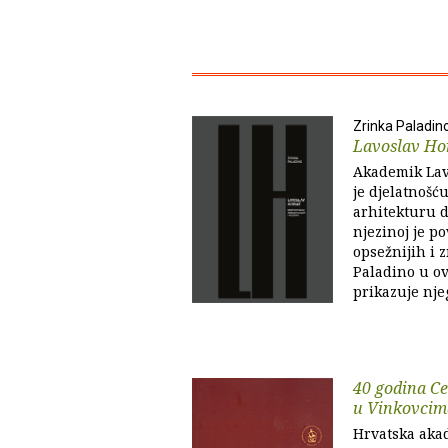
Zrinka Paladin
Lavoslav Ho
Akademik Lav
je djelatnošću
arhitekturu d
njezinoj je po
opsežnijih i 
Paladino u ov
prikazuje njeg
40 godina C
u Vinkovcim
Hrvatska akad