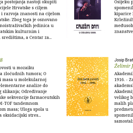
ga postojanja nastoji okupiti
Osijeku 
 cijele Hrvatske s ciljem
spomenik
i razvoja znanosti na cijelom
kiparice 
atske. Zbog toga je osnovano
Krležini
noistraživačkih jedinica u
međusobn
vatskim kulturnim i
znanstven
središtima, a Centar za...
08
Josip Brat
Želimir 
Novosti u mozaiku
ja zloćudnih tumora; O
Akademik
ji masa u molekularnoj
1916. - Z
 elementarne analize do
akademsk
g slikanja; Određivanje
Akademij
ske sekvencije farmaceutskih
velikog b
DI-TOF tandemnom
malih pl
jom masa; Uloga spola u
predmeta,
a oksidacijski stres...
spomenika
samostaln