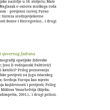
sko nazivlje u 18. stoljeću; Mate
 Naglasak o-osnova muškoga roda
kom - povijesni razvoj; Pavao
: Sinteza srednjovjekovne
sti Bosne i Hercegovine... i drugi
i sjevernog Jadrana
mografiji opatijske židovske
; Jesu li vodnjanski Paštrovići
i katolici? Prilog poznavanju
ske povijesti na jugu istarskog
a; Srednja Europa kao mjesto
a književnosti i povijesti; Prilog
i Miklosa Vasarhelvija (Rijeka,
udimpešta, 2001.)... i drugi prilozi.