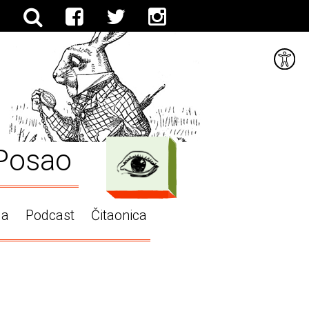
Posao
ga
Podcast
Čitaonica