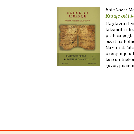
Ante Nazor, Ma
Knjige od lik
Uz glavnu tem
faksimil i obr
prateća poglav
osvrt na Polji
Nazor ml. čita
uronjen je u 
koje su tijek
govor, pismeno