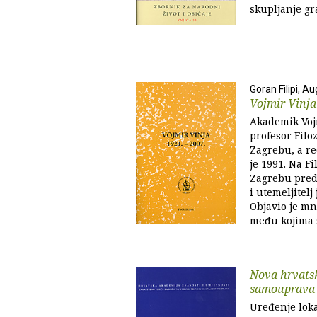
skupljanje gr
Goran Filipi, A
Vojmir Vinja
Akademik Vojm
profesor Filo
Zagrebu, a r
je 1991. Na F
Zagrebu pred
i utemeljitelj
Objavio je m
među kojima s
Nova hrvatsk
samouprava
Uređenje lok