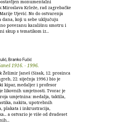
postavljen monumentalni
 Miroslava Krleže, rad zagrebačke
Marije Ujević. No do ostvarenja
h dana, koji u sebe uključuju
o povezanu kazališnu smotru i
i skup s tematikom iz...
ulić, Branko Fučić
Janeš 1916. - 1996.
 Želimir Janeš (Sisak, 12. prosinca
agreb, 22. siječnja 1996.) bio je
i kipar, medaljer i profesor
e likovnih umjetnosti. Tvorac je
roja umjetnina: medalja, taktila,
astika, nakita, upotrebnih
 plakata i inkrustracija,
... a ostvario je više od dvadeset
ih...