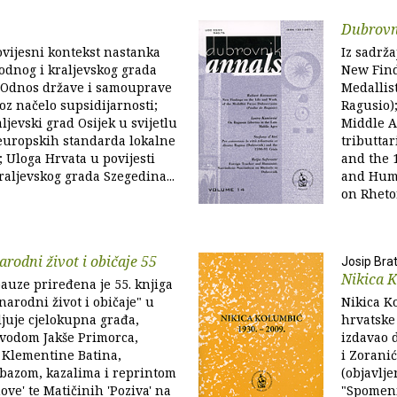
Dubrovni
Povijesni kontekst nastanka
Iz sadrža
bodnog i kraljevskog grada
New Find
; Odnos države i samouprave
Medallis
z načelo supsidijarnosti;
Ragusio)
ljevski grad Osijek u svijetlu
Middle Ag
uropskih standarda lokalne
tributtar
Uloga Hrvata u povijesti
and the 
raljevskog grada Szegedina...
and Hum
on Rhetor
arodni život i običaje 55
Josip Brat
Nikica 
uze priređena je 55. knjiga
narodni život i običaje" u
Nikica Ko
vljuje cjelokupna građa,
hrvatske 
vodom Jakše Primorca,
izdavao 
Klementine Batina,
i Zoranić
bazom, kazalima i reprintom
(objavlje
ove' te Matičinih 'Poziva' na
"Spomen