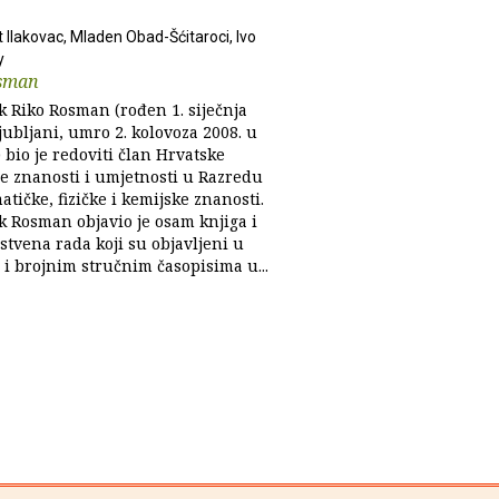
 Ilakovac, Mladen Obad-Šćitaroci, Ivo
y
sman
 Riko Rosman (rođen 1. siječnja
jubljani, umro 2. kolovoza 2008. u
bio je redoviti član Hrvatske
e znanosti i umjetnosti u Razredu
tičke, fizičke i kemijske znanosti.
 Rosman objavio je osam knjiga i
stvena rada koji su objavljeni u
i brojnim stručnim časopisima u...