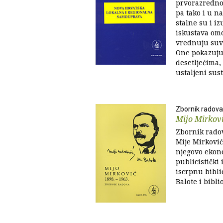
prvorazredno 
pa tako i u n
stalne su i i
iskustava omo
vrednuju suv
One pokazuju 
desetljećima, 
ustaljeni susta
Zbornik radova
Mijo Mirkov
Zbornik rado
Mije Mirković
njegovo ekono
publicistički 
iscrpnu bibli
Balote i bibl