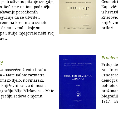
je društveno pitanje svugdje,
Geometrij
as. Reforme na tom području
Kapović:
zučavanje poredbenih
u hrvats
gućuje da se utvrde i
Knezović
remena kretanja u svijetu.
književno
da su i zemlje koje su
prilozi.
pa i dulje, njegovale neki svoj
v ...
Problem
ić
Prilog de
va posvećen životu i radu
zajednice
a - Mate Balote razmatra
Crnogorc
msko djelo, novinarski,
demograf
i književni rad, a donosi i
poluotok
ografiju Mije Mirkovića - Mate
prožimanj
iografiju radova o njemu.
biografij
1917. - B