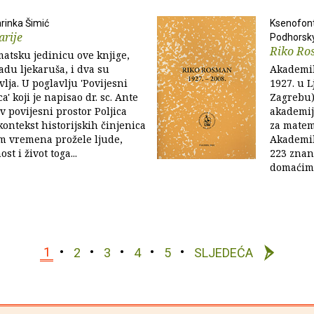
rinka Šimić
Ksenofont
arije
Podhorsk
Riko Ro
atsku jedinicu ove knjige,
adu ljekaruša, i dva su
Akademik
lja. U poglavlju 'Povijesni
1927. u L
ca' koji je napisao dr. sc. Ante
Zagrebu) 
v povijesni prostor Poljica
akademij
kontekst historijskih činjenica
za matema
om vremena prožele ljude,
Akademik
st i život toga...
223 znan
domaćim 
1
2
3
4
5
SLJEDEĆA