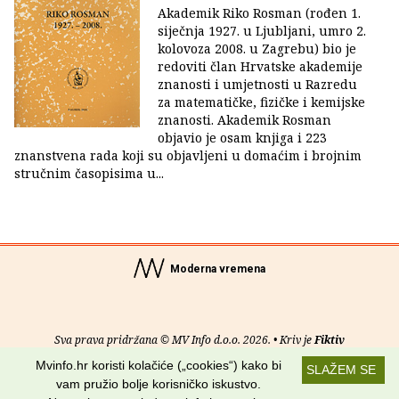
Akademik Riko Rosman (rođen 1.
siječnja 1927. u Ljubljani, umro 2.
kolovoza 2008. u Zagrebu) bio je
redoviti član Hrvatske akademije
znanosti i umjetnosti u Razredu
za matematičke, fizičke i kemijske
znanosti. Akademik Rosman
objavio je osam knjiga i 223
znanstvena rada koji su objavljeni u domaćim i brojnim
stručnim časopisima u...
Moderna vremena
Sva prava pridržana © MV Info d.o.o. 2026. • Kriv je
Fiktiv
Mvinfo.hr koristi kolačiće („cookies“) kako bi
SLAŽEM SE
O nama
•
Pomoć
•
Uvjeti korištenja
•
RSS kanali
vam pružio bolje korisničko iskustvo.