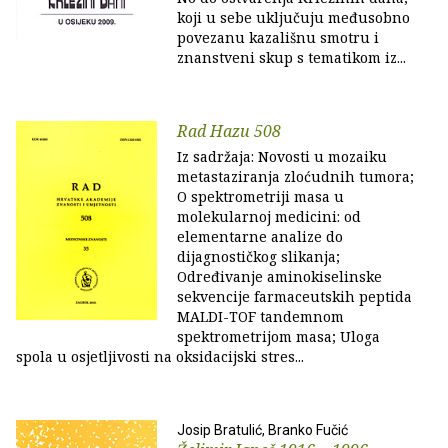
koji u sebe uključuju međusobno
povezanu kazališnu smotru i
znanstveni skup s tematikom iz...
Rad Hazu 508
Iz sadržaja: Novosti u mozaiku
metastaziranja zloćudnih tumora;
O spektrometriji masa u
molekularnoj medicini: od
elementarne analize do
dijagnostičkog slikanja;
Određivanje aminokiselinske
sekvencije farmaceutskih peptida
MALDI-TOF tandemnom
spektrometrijom masa; Uloga
spola u osjetljivosti na oksidacijski stres...
Josip Bratulić, Branko Fučić