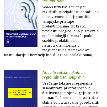
Prolaktinomi
Vodeći hrvatski stručnjaci
različitih specijalnosti obradili su
najsuvremenije dijagnostičke i
terapijske pristupe
prolaktinomima. Uz kratki
povijesni pregled, bilo je govora o
epidemiologiji tumora hipofize
osobito prolaktinoma,
neurotransmitorima i
mogućnostima farmakološke
manipulacije, diferencijalnoj dijagnozi prolaktinoma, ...
Nova hrvatska lokalna i
regionalna samouprava
Uređenje lokalne i regionalne
samouprave prvorazredno je
društveno pitanje svugdje, pa tako
i u nas. Reforme na tom području
stalne su i izučavanje poredbenih