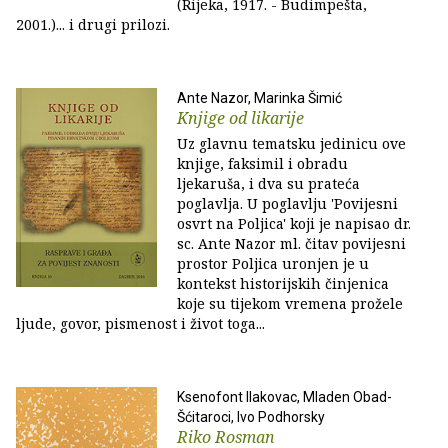
(Rijeka, 1917. - Budimpešta,
2001.)... i drugi prilozi.
Ante Nazor, Marinka Šimić
Knjige od likarije
Uz glavnu tematsku jedinicu ove
knjige, faksimil i obradu
ljekaruša, i dva su prateća
poglavlja. U poglavlju 'Povijesni
osvrt na Poljica' koji je napisao dr.
sc. Ante Nazor ml. čitav povijesni
prostor Poljica uronjen je u
kontekst historijskih činjenica
koje su tijekom vremena prožele
ljude, govor, pismenost i život toga...
Ksenofont Ilakovac, Mladen Obad-
Šćitaroci, Ivo Podhorsky
Riko Rosman