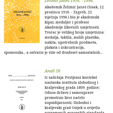
Želimir Janeš 1916. - 1996.
Akademik Želimir Janeš (Sisak, 12.
prosinca 1916. - Zagreb, 22.
siječnja 1996.) bio je akademski
kipar, medaljer i profesor
Akademije likovnih umjetnosti.
Tvorac je velikog broja umjetnina:
medalja, taktila, malih plastika,
nakita, upotrebnih predmeta,
plakata i inkrustracija,
spomenika... a ostvario je više od dvadeset samostalnih...
Anali 26
Iz sadržaja: Povijesni kontekst
nastanka instituta slobodnog i
kraljevskog grada 1809. godine;
Odnos države i samouprave
promatran kroz načelo
supsidijarnosti; Slobodni i
kraljevski grad Osijek u svijetlu
suvremenih europskih standarda