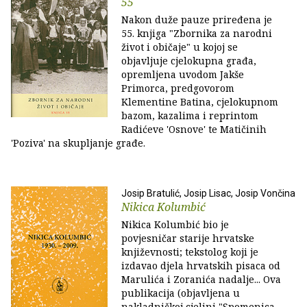
55
Nakon duže pauze priređena je
55. knjiga "Zbornika za narodni
život i običaje" u kojoj se
objavljuje cjelokupna građa,
opremljena uvodom Jakše
Primorca, predgovorom
Klementine Batina, cjelokupnom
bazom, kazalima i reprintom
Radićeve 'Osnove' te Matičinih
'Poziva' na skupljanje građe.
Josip Bratulić, Josip Lisac, Josip Vončina
Nikica Kolumbić
Nikica Kolumbić bio je
povjesničar starije hrvatske
književnosti; tekstolog koji je
izdavao djela hrvatskih pisaca od
Marulića i Zoranića nadalje... Ova
publikacija (objavljena u
nakladničkoj cjelini "Spomenica