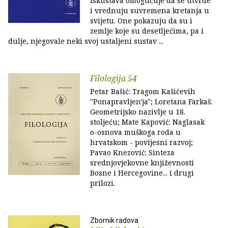
iskustava omogućuje da se utvrde
i vrednuju suvremena kretanja u
svijetu. One pokazuju da su i
zemlje koje su desetljećima, pa i
dulje, njegovale neki svoj ustaljeni sustav ...
Filologija 54
Petar Bašić: Tragom Kašićevih
"Ponapravljen'ja"; Loretana Farkaš:
Geometrijsko nazivlje u 18.
stoljeću; Mate Kapović: Naglasak
o-osnova muškoga roda u
hrvatskom - povijesni razvoj;
Pavao Knezović: Sinteza
srednjovjekovne književnosti
Bosne i Hercegovine... i drugi
prilozi.
Zbornik radova