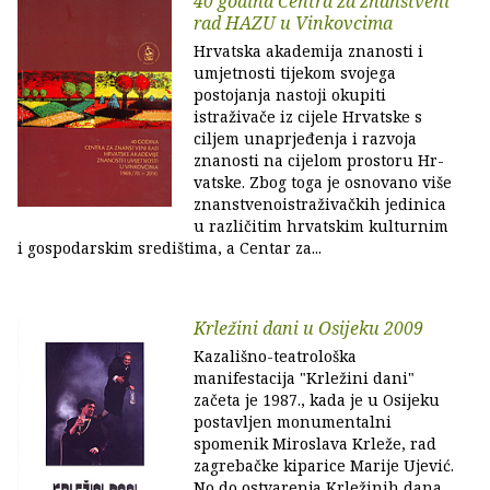
40 godina Centra za znanstveni
rad HAZU u Vinkovcima
Hrvatska akademija znanosti i
umjetnosti tijekom svojega
postojanja nastoji okupiti
istraživače iz cijele Hrvatske s
ciljem unaprjeđenja i razvoja
znanosti na cijelom prostoru Hr­
vatske. Zbog toga je osnovano više
znanstvenoistraživačkih jedinica
u različitim hrvatskim kulturnim
i gospodarskim središtima, a Centar za...
Krležini dani u Osijeku 2009
Kazališno-teatrološka
manifestacija "Krležini dani"
začeta je 1987., kada je u Osijeku
postavljen monumentalni
spomenik Miroslava Krleže, rad
zagrebačke kiparice Marije Ujević.
No do ostvarenja Krležinih dana,