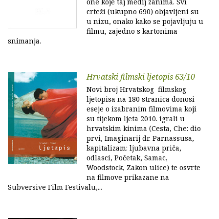
one koje taj medij zanima. Svi
crteži (ukupno 690) objavljeni su
u nizu, onako kako se pojavljuju u
filmu, zajedno s kartonima
snimanja.
Hrvatski filmski ljetopis 63/10
Novi broj Hrvatskog filmskog
ljetopisa na 180 stranica donosi
eseje o izabranim filmovima koji
su tijekom ljeta 2010. igrali u
hrvatskim kinima (Cesta, Che: dio
prvi, Imaginarij dr. Parnassusa,
kapitalizam: ljubavna priča,
odlasci, Početak, Samac,
Woodstock, Zakon ulice) te osvrte
na filmove prikazane na
Subversive Film Festivalu,...