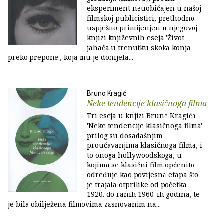
eksperiment neuobičajen u našoj
filmskoj publicistici, prethodno
uspješno primijenjen u njegovoj
knjizi književnih eseja 'Život
jahača u trenutku skoka konja
preko prepone', koja mu je donijela...
Bruno Kragić
Neke tendencije klasičnoga filma
Tri eseja u knjizi Brune Kragića
'Neke tendencije klasičnoga filma'
prilog su dosadašnjim
proučavanjima klasičnoga filma, i
to onoga hollywoodskoga, u
kojima se klasični film općenito
određuje kao povijesna etapa što
je trajala otprilike od početka
1920. do ranih 1960-ih godina, te
je bila obilježena filmovima zasnovanim na...