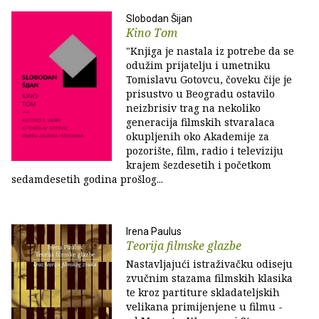
Slobodan Šijan
Kino Tom
"Knjiga je nastala iz potrebe da se
odužim prijatelju i umetniku
Tomislavu Gotovcu, čoveku čije je
prisustvo u Beogradu ostavilo
neizbrisiv trag na nekoliko
generacija filmskih stvaralaca
okupljenih oko Akademije za
pozorište, film, radio i televiziju
krajem šezdesetih i početkom
sedamdesetih godina prošlog...
Irena Paulus
Teorija filmske glazbe
Nastavljajući istraživačku odiseju
zvučnim stazama filmskih klasika
te kroz partiture skladateljskih
velikana primijenjene u filmu -