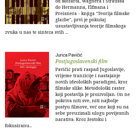
od Mozarta, Wagnera i Straussa
do Hermanna, Elfmana i
Preisnera - knjiga "Teorija filmske
glazbe", prvi je pokušaj
usustavljivanja teorije filmskoga
zvuka u nas te sinteza svih ...
Jurica Pavičić
Postjugoslavenski film
Pavičić prati raspad Jugoslavije,
vrijeme tranzicije i nastajanje
novih ideoloških paradigmi, kroz
filmske slike. Metodološki raster
koji postavlja je proizvoljan. On ne
pokriva niti sve, niti najbolje
postyu filmove, već one koji su na
sebe preuzimali ulogu povijesnih
narativa. Kroz žestoku i
fokusiranu...