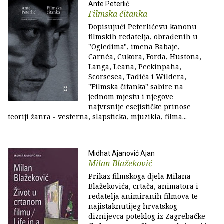
Ante Peterlić
Filmska čitanka
Dopisujući Peterlićevu kanonu
filmskih redatelja, obrađenih u
"Ogledima", imena Babaje,
Carnéa, Cukora, Forda, Hustona,
Langa, Leana, Peckinpaha,
Scorsesea, Tadića i Wildera,
"Filmska čitanka" sabire na
jednom mjestu i njegove
najvrsnije esejističke prinose
teoriji žanra - vesterna, slapsticka, mjuzikla, filma...
Midhat Ajanović Ajan
Milan Blažeković
Prikaz filmskoga djela Milana
Blažekovića, crtača, animatora i
redatelja animiranih filmova te
najistaknutijeg hrvatskog
diznijevca poteklog iz Zagrebačke