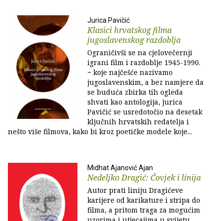
Jurica Pavičić
Klasici hrvatskog filma
jugoslavenskog razdoblja
Ograničivši se na cjelovečernji
igrani film i razdoblje 1945-1990.
− koje najčešće nazivamo
jugoslavenskim, a bez namjere da
se buduća zbirka tih ogleda
shvati kao antologija, jurica
Pavičić se usredotočio na desetak
ključnih hrvatskih redatelja i
nešto više filmova, kako bi kroz poetičke modele koje...
Midhat Ajanović Ajan
Nedeljko Dragić: Čovjek i linija
Autor prati liniju Dragićeve
karijere od karikature i stripa do
filma, a pritom traga za mogućim
uzorima i utjecajima u svijetu