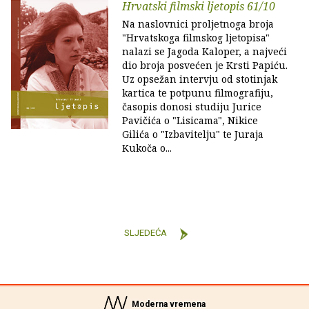
Hrvatski filmski ljetopis 61/10
Na naslovnici proljetnoga broja
"Hrvatskoga filmskog ljetopisa"
nalazi se Jagoda Kaloper, a najveći
dio broja posvećen je Krsti Papiću.
Uz opsežan intervju od stotinjak
kartica te potpunu filmografiju,
časopis donosi studiju Jurice
Pavičića o "Lisicama", Nikice
Gilića o "Izbavitelju" te Juraja
Kukoča o...
SLJEDEĆA
Moderna vremena