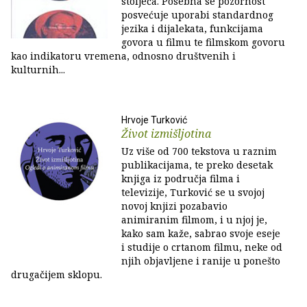
stoljeća. Posebna se pozornost
posvećuje uporabi standardnog
jezika i dijalekata, funkcijama
govora u filmu te filmskom govoru
kao indikatoru vremena, odnosno društvenih i
kulturnih...
Hrvoje Turković
Život izmišljotina
Uz više od 700 tekstova u raznim
publikacijama, te preko desetak
knjiga iz područja filma i
televizije, Turković se u svojoj
novoj knjizi pozabavio
animiranim filmom, i u njoj je,
kako sam kaže, sabrao svoje eseje
i studije o crtanom filmu, neke od
njih objavljene i ranije u ponešto
drugačijem sklopu.