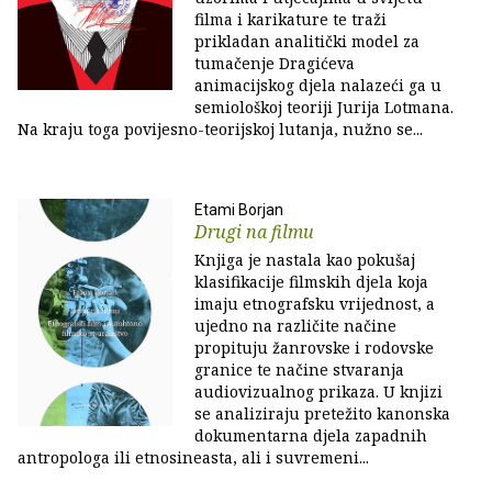
filma i karikature te traži
prikladan analitički model za
tumačenje Dragićeva
animacijskog djela nalazeći ga u
semiološkoj teoriji Jurija Lotmana.
Na kraju toga povijesno-teorijskoj lutanja, nužno se...
Etami Borjan
Drugi na filmu
Knjiga je nastala kao pokušaj
klasifikacije filmskih djela koja
imaju etnografsku vrijednost, a
ujedno na različite načine
propituju žanrovske i rodovske
granice te načine stvaranja
audiovizualnog prikaza. U knjizi
se analiziraju pretežito kanonska
dokumentarna djela zapadnih
antropologa ili etnosineasta, ali i suvremeni...