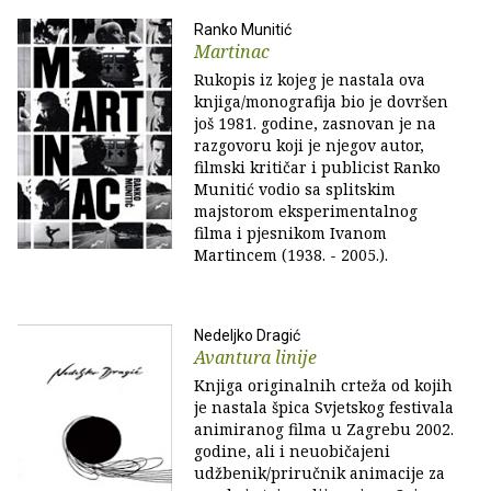
Ranko Munitić
Martinac
Rukopis iz kojeg je nastala ova
knjiga/monografija bio je dovršen
još 1981. godine, zasnovan je na
razgovoru koji je njegov autor,
filmski kritičar i publicist Ranko
Munitić vodio sa splitskim
majstorom eksperimentalnog
filma i pjesnikom Ivanom
Martincem (1938. - 2005.).
Nedeljko Dragić
Avantura linije
Knjiga originalnih crteža od kojih
je nastala špica Svjetskog festivala
animiranog filma u Zagrebu 2002.
godine, ali i neuobičajeni
udžbenik/priručnik animacije za