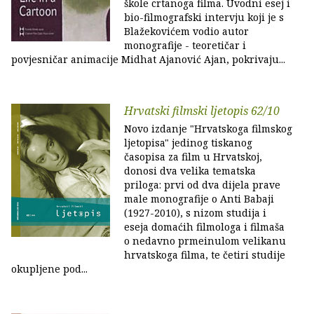
škole crtanoga filma. Uvodni esej i
bio-filmografski intervju koji je s
Blažekovićem vodio autor
monografije - teoretičar i
povjesničar animacije Midhat Ajanović Ajan, pokrivaju...
Hrvatski filmski ljetopis 62/10
Novo izdanje "Hrvatskoga filmskog
ljetopisa" jedinog tiskanog
časopisa za film u Hrvatskoj,
donosi dva velika tematska
priloga: prvi od dva dijela prave
male monografije o Anti Babaji
(1927-2010), s nizom studija i
eseja domaćih filmologa i filmaša
o nedavno prmeinulom velikanu
hrvatskoga filma, te četiri studije
okupljene pod...