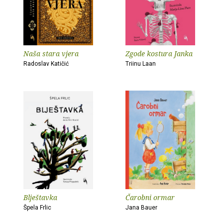
Naša stara vjera
Zgode kostura Janka
Radoslav Katičić
Triinu Laan
Blještavka
Čarobni ormar
Špela Frlic
Jana Bauer