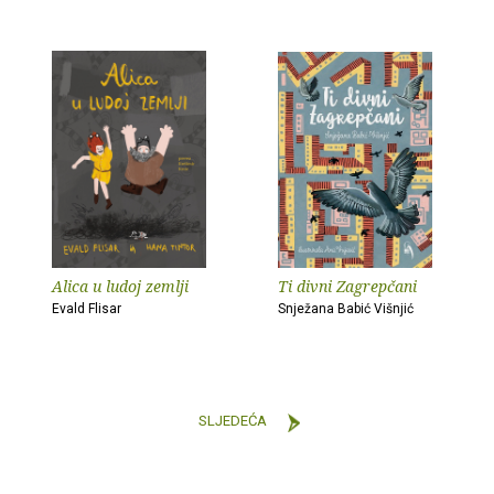
Alica u ludoj zemlji
Ti divni Zagrepčani
Evald Flisar
Snježana Babić Višnjić
SLJEDEĆA