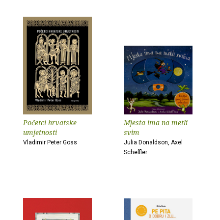
Početci hrvatske
Mjesta ima na metli
umjetnosti
svim
Vladimir Peter Goss
Julia Donaldson, Axel
Scheffler