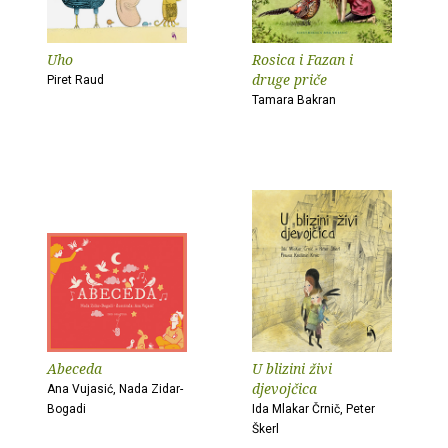
Uho
Rosica i Fazan i
druge priče
Piret Raud
Tamara Bakran
Abeceda
U blizini živi
djevojčica
Ana Vujasić, Nada Zidar-
Bogadi
Ida Mlakar Črnič, Peter
Škerl