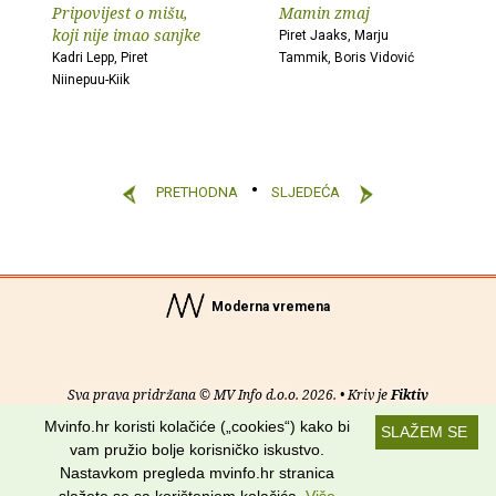
Pripovijest o mišu,
Mamin zmaj
koji nije imao sanjke
Piret Jaaks, Marju
Kadri Lepp, Piret
Tammik, Boris Vidović
Niinepuu-Kiik
PRETHODNA
SLJEDEĆA
Moderna vremena
Sva prava pridržana © MV Info d.o.o. 2026. • Kriv je
Fiktiv
Mvinfo.hr koristi kolačiće („cookies“) kako bi
SLAŽEM SE
O nama
•
Pomoć
•
Uvjeti korištenja
•
RSS kanali
vam pružio bolje korisničko iskustvo.
Nastavkom pregleda mvinfo.hr stranica
Potraži nas na: