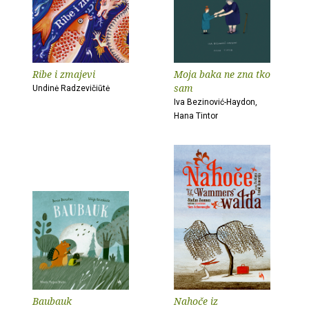
Ribe i zmajevi
Moja baka ne zna tko
sam
Undinė Radzevičiūtė
Iva Bezinović-Haydon,
Hana Tintor
Baubauk
Nahoče iz