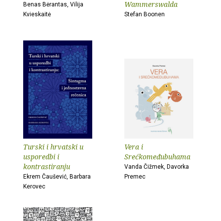
Wammerswalda
Benas Bėrantas, Vilija
Kvieskaitė
Stefan Boonen
Turski i hrvatski u
Vera i
usporedbi i
Srećkomeđubuhama
kontrastiranju
Vanda Čižmek, Davorka
Ekrem Čaušević, Barbara
Premec
Kerovec