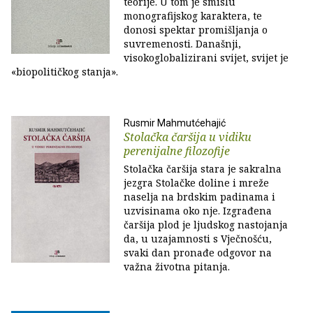
teorije. U tom je smislu
monografijskog karaktera, te
donosi spektar promišljanja o
suvremenosti. Današnji,
visokoglobalizirani svijet, svijet je
«biopolitičkog stanja».
Rusmir Mahmutćehajić
Stolačka čaršija u vidiku
perenijalne filozofije
Stolačka čaršija stara je sakralna
jezgra Stolačke doline i mreže
naselja na brdskim padinama i
uzvisinama oko nje. Izgrađena
čaršija plod je ljudskog nastojanja
da, u uzajamnosti s Vječnošću,
svaki dan pronađe odgovor na
važna životna pitanja.