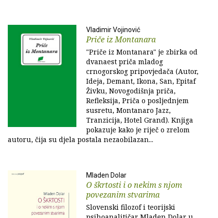
Vladimir Vojinović
Priče iz Montanara
"Priče iz Montanara" je zbirka od
dvanaest priča mladog
crnogorskog pripovjedača (Autor,
Ideja, Demant, Ikona, San, Epitaf
Živku, Novogodišnja priča,
Refleksija, Priča o posljednjem
susretu, Montanaro Jazz,
Tranzicija, Hotel Grand). Knjiga
pokazuje kako je riječ o zrelom
autoru, čija su djela postala nezaobilazan...
Mladen Dolar
O škrtosti i o nekim s njom
povezanim stvarima
Slovenski filozof i teorijski
psihoanalitičar Mladen Dolar u