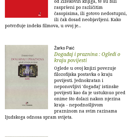
od Žižekovih knjiga, te su bili
raspršeni po različitim
časopisima, ili gotovo nedostupni,
ili čak dosad neobjavljeni. Kako
potvrđuje indeks filmova, u ovoj je...
Žarko Paić
Događaj i praznina : Ogledi o
kraju povijesti
Oglede u ovoj knjizi povezuje
filozofijska postavka o kraju
povijesti. Jednokratan i
neponovljivi 'događaj' istinske
povijesti kao da je ustuknuo pred
onime što dolazi nakon njezina
kraja - nepodnošljivom
prazninom na svim razinama
ljudskoga odnosa spram svijeta.