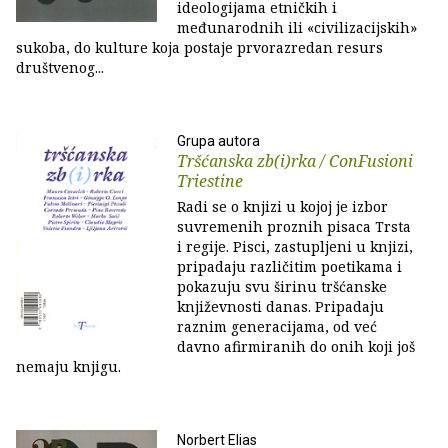
ideologijama etničkih i
međunarodnih ili «civilizacijskih»
sukoba, do kulture koja postaje prvorazredan resurs
društvenog...
Grupa autora
Tršćanska zb(i)rka / ConFusioni
Triestine
Radi se o knjizi u kojoj je izbor
suvremenih proznih pisaca Trsta
i regije. Pisci, zastupljeni u knjizi,
pripadaju različitim poetikama i
pokazuju svu širinu tršćanske
književnosti danas. Pripadaju
raznim generacijama, od već
davno afirmiranih do onih koji još
nemaju knjigu.
Norbert Elias