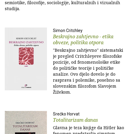
semiotike, filozofije, sociologije, kulturalnih i vizualnih
studija.
Simon Critchley
Beskrajno zahtjevno - etika
obveze, politika otpora
"Beskrajno zahtjevno" sistematski
je pregled Critchleyeve filozofske
pozicije, od fenomenološke etike
do političke teorije i političke
analize. Ovo djelo dovelo je do
rasprava i polemike, posebno sa
slovenskim filozofom Slavojem
Žižekom.
Srećko Horvat
Totalitarizam danas
Glavna je teza knjige da Hitler kao
fenomen predstavlja simptom