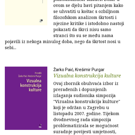
ovom se djelu bavi pitanjem kako
se uhvatiti u koštac s ozbiljnom
filozofskom analizom škrtosti i
njezine kritike i istodobno nastoji
pokazati da škrci nisu samo
stranci što su se među nama
pojavili iz nekoga minulog doba, nego da škrtost nosi u
sebi...
Žarko Paić, Krešimir Purgar
Vizualna konstrukcija kulture
Ovaj zbornik obuhvaća izbor iz
prerađenih i dopunjenih
izlaganja sudionika simpozija
"Vizualna konstrukcija kulture"
koji je održan u Zagrebu u
listopadu 2007. godine. Tijekom
dvodnevnog rada simpozija
problematizirala se mogućnost
suradnje povijesti umjetnosti,