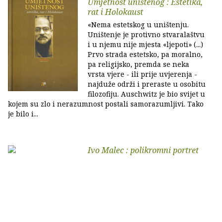
Umjetnost uništenog : Estetika,
rat i Holokaust
«Nema estetskog u uništenju.
Uništenje je protivno stvaralaštvu
i u njemu nije mjesta «ljepoti» (...)
Prvo strada estetsko, pa moralno,
pa religijsko, premda se neka
vrsta vjere - ili prije uvjerenja -
najduže održi i preraste u osobitu
filozofiju. Auschwitz je bio svijet u
kojem su zlo i nerazumnost postali samorazumljivi. Tako
je bilo i...
Ivo Malec : polikromni portret