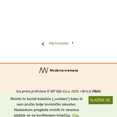
PRETHODNA
Moderna vremena
Sva prava pridržana © MV Info d.o.o. 2026. • Kriv je
Fiktiv
Mvinfo.hr koristi kolačiće („cookies“) kako bi
SLAŽEM SE
O nama
•
Pomoć
•
Uvjeti korištenja
•
RSS kanali
vam pružio bolje korisničko iskustvo.
Nastavkom pregleda mvinfo.hr stranica
Potraži nas na:
slažete se sa korištenjem kolačića.
Više