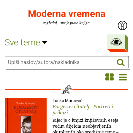
Moderna vremena
Pogledaj... sve je puno knjiga.
Sve teme
Tonko Maroević
Borgesov čitatelj : Portreti i
prikazi
Riječ je o knjizi književnih eseja,
većim dijelom neobjavljenih,
okupljenih oko središnje teme –