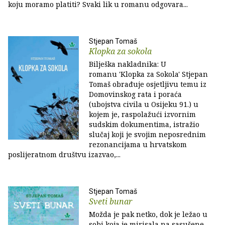
koju moramo platiti? Svaki lik u romanu odgovara...
Stjepan Tomaš
Klopka za sokola
Bilješka nakladnika: U
romanu 'Klopka za Sokola' Stjepan
Tomaš obrađuje osjetljivu temu iz
Domovinskog rata i poraća
(ubojstva civila u Osijeku 91.) u
kojem je, raspolažući izvornim
sudskim dokumentima, istražio
slučaj koji je svojim neposrednim
rezonancijama u hrvatskom
poslijeratnom društvu izazvao,...
Stjepan Tomaš
Sveti bunar
Možda je pak netko, dok je ležao u
sobi koja je mirisala na sasušene