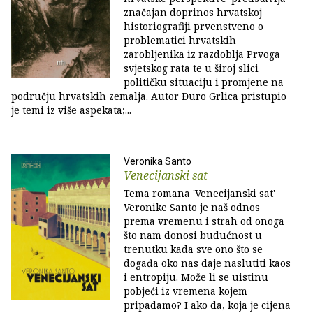
značajan doprinos hrvatskoj
historiografiji prvenstveno o
problematici hrvatskih
zarobljenika iz razdoblja Prvoga
svjetskog rata te u široj slici
političku situaciju i promjene na
području hrvatskih zemalja. Autor Đuro Grlica pristupio
je temi iz više aspekata;...
Veronika Santo
Venecijanski sat
Tema romana 'Venecijanski sat'
Veronike Santo je naš odnos
prema vremenu i strah od onoga
što nam donosi budućnost u
trenutku kada sve ono što se
događa oko nas daje naslutiti kaos
i entropiju. Može li se uistinu
pobjeći iz vremena kojem
pripadamo? I ako da, koja je cijena