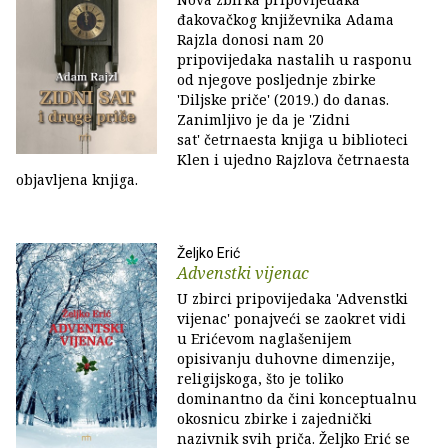
đakovačkog književnika Adama
Rajzla donosi nam 20
pripovijedaka nastalih u rasponu
od njegove posljednje zbirke
'Diljske priče' (2019.) do danas.
Zanimljivo je da je 'Zidni
sat' četrnaesta knjiga u biblioteci
Klen i ujedno Rajzlova četrnaesta
objavljena knjiga.
Željko Erić
Advenstki vijenac
U zbirci pripovijedaka 'Advenstki
vijenac' ponajveći se zaokret vidi
u Erićevom naglašenijem
opisivanju duhovne dimenzije,
religijskoga, što je toliko
dominantno da čini konceptualnu
okosnicu zbirke i zajednički
nazivnik svih priča. Željko Erić se