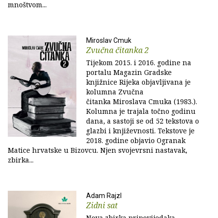
mnoštvom...
Miroslav Cmuk
Zvučna čitanka 2
Tijekom 2015. i 2016. godine na
portalu Magazin Gradske
knjižnice Rijeka objavljivana je
kolumna Zvučna
čitanka Miroslava Cmuka (1983.).
Kolumna je trajala točno godinu
dana, a sastoji se od 52 tekstova o
glazbi i književnosti. Tekstove je
2018. godine objavio Ogranak
Matice hrvatske u Bizovcu. Njen svojevrsni nastavak,
zbirka...
Adam Rajzl
Zidni sat
Nova zbirka pripovijedaka