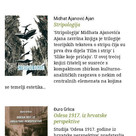
Midhat Ajanović Ajan
Stripologija
'Stripologija' Midhata Ajanovića
Ajana završna knjiga je trilogije
teorijskih tekstova o stripu čija su
prva dva dijela 'Film i strip' i
'Slike koje pričaju'. U ovoj trećoj
knjizi čitatelj se susreće s
kompaktnom zbirkom kulturno-
analitičkih rasprava o nekim od
centralnih elemenata na kojima
se temelji estetika...
Đuro Grlica
Odesa 1917. iz hrvatske
perspektive
Studija 'Odesa 1917. godine iz
hrvatske perspektive' predstavlja