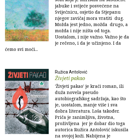
jabuke i svijeće posvećene na
Svijećnicu, osjetio da Stjepanu
njegov zavičaj mora vratiti dug.
Možda jest jedno, možda drugo, a
možda i nije ništa od toga.
Uostalom, i nije važno. Važno je da
je rečeno, i da je učinjeno. I da
ćemo svi moći...
Ružica Antolović
Živjeti pakao
'Živjeti pakao' je kraći roman, ili
duža novela pseudo
autobiografskog sadržaja, kao što
je, uostalom, manje više i sva
dobra literatura. Loša također.
Priča je zanimljiva, životna,
proživljena jer je dobar dio toga
autorica Ružica Antolović iskusila
na svojoj koži. Nabijena je