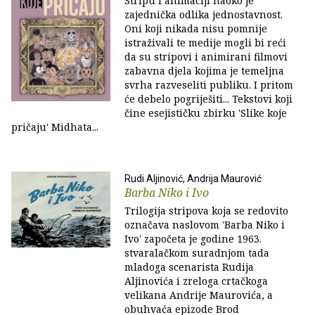
Stripu i animaciji naoko je
zajednička odlika jednostavnost.
Oni koji nikada nisu pomnije
istraživali te medije mogli bi reći
da su stripovi i animirani filmovi
zabavna djela kojima je temeljna
svrha razveseliti publiku. I pritom
će debelo pogriješiti... Tekstovi koji
čine esejističku zbirku 'Slike koje
pričaju' Midhata...
Rudi Aljinović, Andrija Maurović
Barba Niko i Ivo
Trilogija stripova koja se redovito
označava naslovom 'Barba Niko i
Ivo' započeta je godine 1963.
stvaralačkom suradnjom tada
mladoga scenarista Rudija
Aljinovića i zreloga crtačkoga
velikana Andrije Maurovića, a
obuhvaća epizode Brod