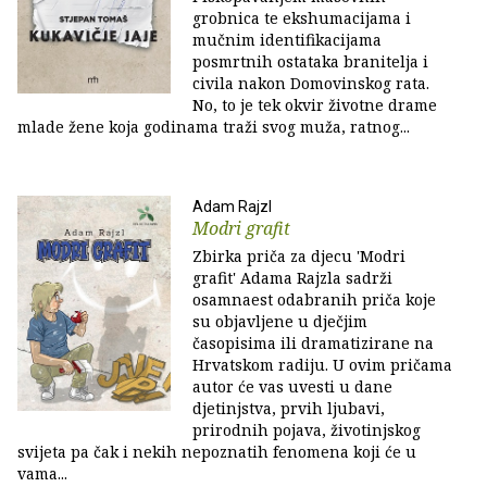
grobnica te ekshumacijama i
mučnim identifikacijama
posmrtnih ostataka branitelja i
civila nakon Domovinskog rata.
No, to je tek okvir životne drame
mlade žene koja godinama traži svog muža, ratnog...
Adam Rajzl
Modri grafit
Zbirka priča za djecu 'Modri
grafit' Adama Rajzla sadrži
osamnaest odabranih priča koje
su objavljene u dječjim
časopisima ili dramatizirane na
Hrvatskom radiju. U ovim pričama
autor će vas uvesti u dane
djetinjstva, prvih ljubavi,
prirodnih pojava, životinjskog
svijeta pa čak i nekih nepoznatih fenomena koji će u
vama...