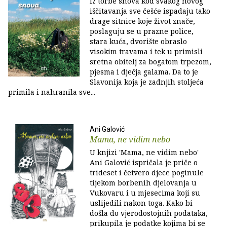
Iz torbe snova kod svakog novog
iščitavanja sve češće ispadaju tako
drage sitnice koje život znače,
poslaguju se u prazne police,
stara kuća, dvorište obraslo
visokim travama i tek u primisli
sretna obitelj za bogatom trpezom,
pjesma i dječja galama. Da to je
Slavonija koja je zadnjih stoljeća
primila i nahranila sve...
Ani Galović
Mama, ne vidim nebo
U knjizi 'Mama, ne vidim nebo'
Ani Galović ispričala je priče o
trideset i četvero djece poginule
tijekom borbenih djelovanja u
Vukovaru i u mjesecima koji su
uslijedili nakon toga. Kako bi
došla do vjerodostojnih podataka,
prikupila je podatke kojima bi se