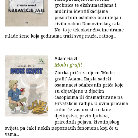
grobnica te ekshumacijama i
mučnim identifikacijama
posmrtnih ostataka branitelja i
civila nakon Domovinskog rata.
No, to je tek okvir životne drame
mlade žene koja godinama traži svog muža, ratnog...
Adam Rajzl
Modri grafit
Zbirka priča za djecu 'Modri
grafit' Adama Rajzla sadrži
osamnaest odabranih priča koje
su objavljene u dječjim
časopisima ili dramatizirane na
Hrvatskom radiju. U ovim pričama
autor će vas uvesti u dane
djetinjstva, prvih ljubavi,
prirodnih pojava, životinjskog
svijeta pa čak i nekih nepoznatih fenomena koji će u
vama...