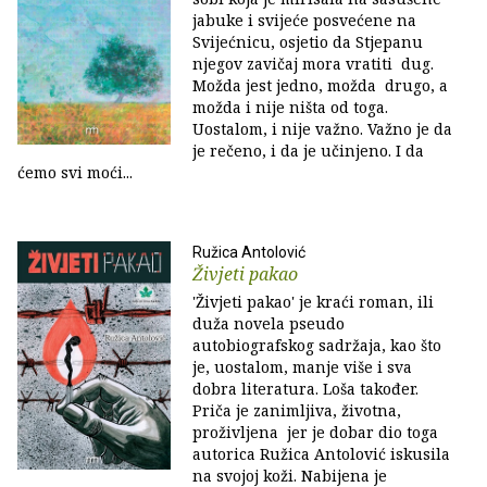
jabuke i svijeće posvećene na
Svijećnicu, osjetio da Stjepanu
njegov zavičaj mora vratiti dug.
Možda jest jedno, možda drugo, a
možda i nije ništa od toga.
Uostalom, i nije važno. Važno je da
je rečeno, i da je učinjeno. I da
ćemo svi moći...
Ružica Antolović
Živjeti pakao
'Živjeti pakao' je kraći roman, ili
duža novela pseudo
autobiografskog sadržaja, kao što
je, uostalom, manje više i sva
dobra literatura. Loša također.
Priča je zanimljiva, životna,
proživljena jer je dobar dio toga
autorica Ružica Antolović iskusila
na svojoj koži. Nabijena je