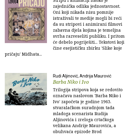
Stripu i animaciji naoko je
zajednička odlika jednostavnost.
Oni koji nikada nisu pomnije
istraživali te medije mogli bi reći
da su stripovi i animirani filmovi
zabavna djela kojima je temeljna
svrha razveseliti publiku. I pritom
će debelo pogriješiti... Tekstovi koji
čine esejističku zbirku 'Slike koje
pričaju' Midhata...
Rudi Aljinović, Andrija Maurović
Barba Niko i Ivo
Trilogija stripova koja se redovito
označava naslovom 'Barba Niko i
Ivo' započeta je godine 1963.
stvaralačkom suradnjom tada
mladoga scenarista Rudija
Aljinovića i zreloga crtačkoga
velikana Andrije Maurovića, a
obuhvaća epizode Brod