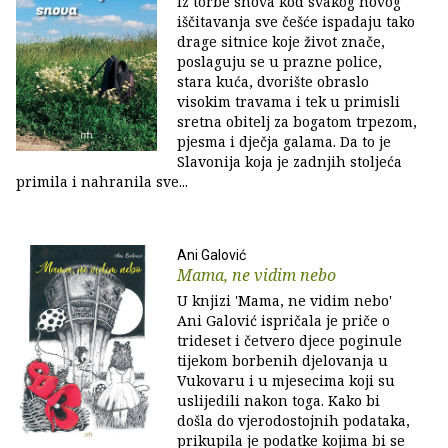
Iz torbe snova kod svakog novog
iščitavanja sve češće ispadaju tako
drage sitnice koje život znače,
poslaguju se u prazne police,
stara kuća, dvorište obraslo
visokim travama i tek u primisli
sretna obitelj za bogatom trpezom,
pjesma i dječja galama. Da to je
Slavonija koja je zadnjih stoljeća
primila i nahranila sve...
Ani Galović
Mama, ne vidim nebo
U knjizi 'Mama, ne vidim nebo'
Ani Galović ispričala je priče o
trideset i četvero djece poginule
tijekom borbenih djelovanja u
Vukovaru i u mjesecima koji su
uslijedili nakon toga. Kako bi
došla do vjerodostojnih podataka,
prikupila je podatke kojima bi se