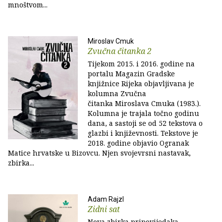
mnoštvom...
Miroslav Cmuk
Zvučna čitanka 2
Tijekom 2015. i 2016. godine na
portalu Magazin Gradske
knjižnice Rijeka objavljivana je
kolumna Zvučna
čitanka Miroslava Cmuka (1983.).
Kolumna je trajala točno godinu
dana, a sastoji se od 52 tekstova o
glazbi i književnosti. Tekstove je
2018. godine objavio Ogranak
Matice hrvatske u Bizovcu. Njen svojevrsni nastavak,
zbirka...
Adam Rajzl
Zidni sat
Nova zbirka pripovijedaka