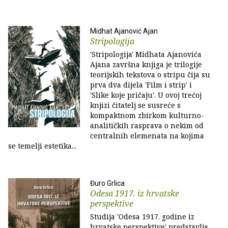
Midhat Ajanović Ajan
Stripologija
'Stripologija' Midhata Ajanovića
Ajana završna knjiga je trilogije
teorijskih tekstova o stripu čija su
prva dva dijela 'Film i strip' i
'Slike koje pričaju'. U ovoj trećoj
knjizi čitatelj se susreće s
kompaktnom zbirkom kulturno-
analitičkih rasprava o nekim od
centralnih elemenata na kojima
se temelji estetika...
Đuro Grlica
Odesa 1917. iz hrvatske
perspektive
Studija 'Odesa 1917. godine iz
hrvatske perspektive' predstavlja