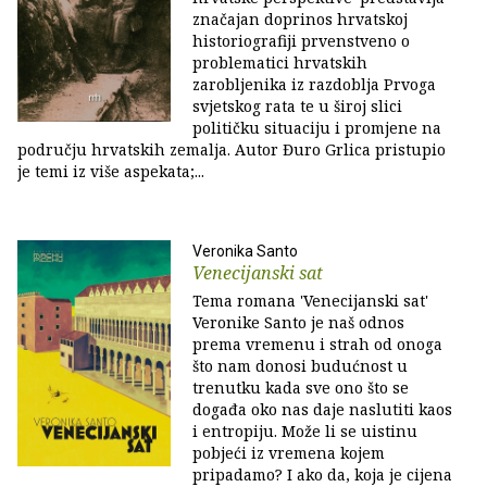
značajan doprinos hrvatskoj
historiografiji prvenstveno o
problematici hrvatskih
zarobljenika iz razdoblja Prvoga
svjetskog rata te u široj slici
političku situaciju i promjene na
području hrvatskih zemalja. Autor Đuro Grlica pristupio
je temi iz više aspekata;...
Veronika Santo
Venecijanski sat
Tema romana 'Venecijanski sat'
Veronike Santo je naš odnos
prema vremenu i strah od onoga
što nam donosi budućnost u
trenutku kada sve ono što se
događa oko nas daje naslutiti kaos
i entropiju. Može li se uistinu
pobjeći iz vremena kojem
pripadamo? I ako da, koja je cijena