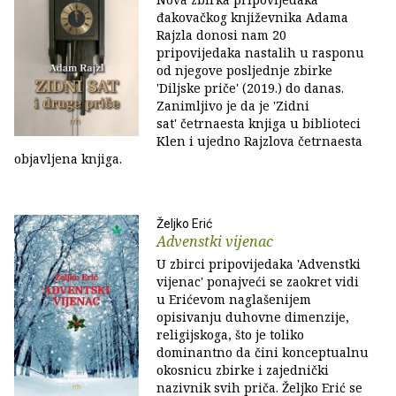
đakovačkog književnika Adama
Rajzla donosi nam 20
pripovijedaka nastalih u rasponu
od njegove posljednje zbirke
'Diljske priče' (2019.) do danas.
Zanimljivo je da je 'Zidni
sat' četrnaesta knjiga u biblioteci
Klen i ujedno Rajzlova četrnaesta
objavljena knjiga.
Željko Erić
Advenstki vijenac
U zbirci pripovijedaka 'Advenstki
vijenac' ponajveći se zaokret vidi
u Erićevom naglašenijem
opisivanju duhovne dimenzije,
religijskoga, što je toliko
dominantno da čini konceptualnu
okosnicu zbirke i zajednički
nazivnik svih priča. Željko Erić se