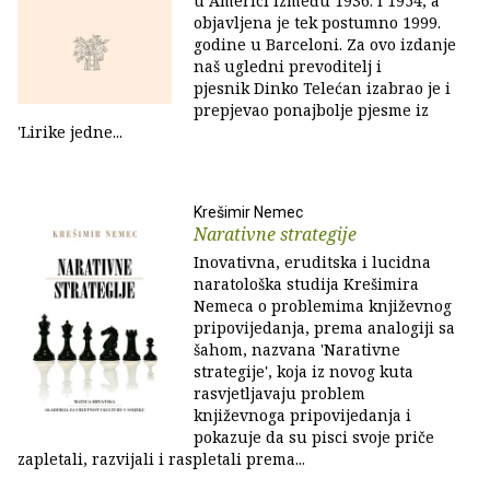
u Americi između 1936. i 1954, a
objavljena je tek postumno 1999.
godine u Barceloni. Za ovo izdanje
naš ugledni prevoditelj i
pjesnik Dinko Telećan izabrao je i
prepjevao ponajbolje pjesme iz
'Lirike jedne...
Krešimir Nemec
Narativne strategije
Inovativna, eruditska i lucidna
naratološka studija Krešimira
Nemeca o problemima književnog
pripovijedanja, prema analogiji sa
šahom, nazvana 'Narativne
strategije', koja iz novog kuta
rasvjetljavaju problem
književnoga pripovijedanja i
pokazuje da su pisci svoje priče
zapletali, razvijali i raspletali prema...