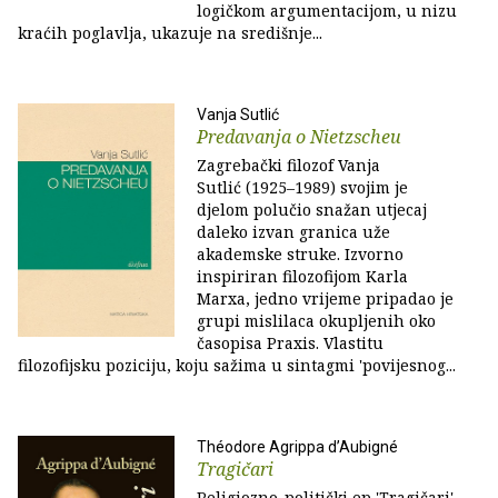
logičkom argumentacijom, u nizu
kraćih poglavlja, ukazuje na središnje...
Vanja Sutlić
Predavanja o Nietzscheu
Zagrebački filozof Vanja
Sutlić (1925–1989) svojim je
djelom polučio snažan utjecaj
daleko izvan granica uže
akademske struke. Izvorno
inspiriran filozofijom Karla
Marxa, jedno vrijeme pripadao je
grupi mislilaca okupljenih oko
časopisa Praxis. Vlastitu
filozofijsku poziciju, koju sažima u sintagmi 'povijesnog...
Théodore Agrippa d’Aubigné
Tragičari
Religiozno-politički ep 'Tragičari'