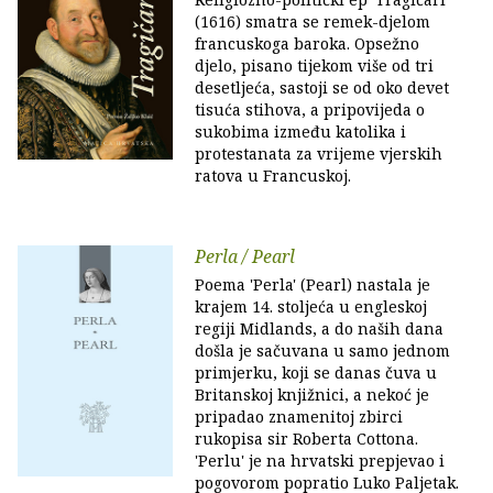
(1616) smatra se remek-djelom
francuskoga baroka. Opsežno
djelo, pisano tijekom više od tri
desetljeća, sastoji se od oko devet
tisuća stihova, a pripovijeda o
sukobima između katolika i
protestanata za vrijeme vjerskih
ratova u Francuskoj.
Perla / Pearl
Poema 'Perla' (Pearl) nastala je
krajem 14. stoljeća u engleskoj
regiji Midlands, a do naših dana
došla je sačuvana u samo jednom
primjerku, koji se danas čuva u
Britanskoj knjižnici, a nekoć je
pripadao znamenitoj zbirci
rukopisa sir Roberta Cottona.
'Perlu' je na hrvatski prepjevao i
pogovorom popratio Luko Paljetak.