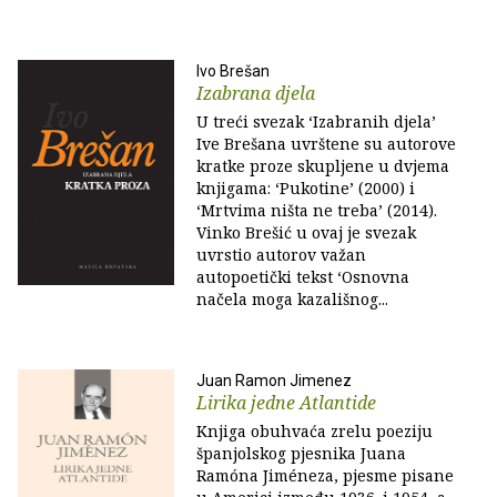
Ivo Brešan
Izabrana djela
U treći svezak ‘Izabranih djela’
Ive Brešana uvrštene su autorove
kratke proze skupljene u dvjema
knjigama: ‘Pukotine’ (2000) i
‘Mrtvima ništa ne treba’ (2014).
Vinko Brešić u ovaj je svezak
uvrstio autorov važan
autopoetički tekst ‘Osnovna
načela moga kazališnog...
Juan Ramon Jimenez
Lirika jedne Atlantide
Knjiga obuhvaća zrelu poeziju
španjolskog pjesnika Juana
Ramóna Jiméneza, pjesme pisane