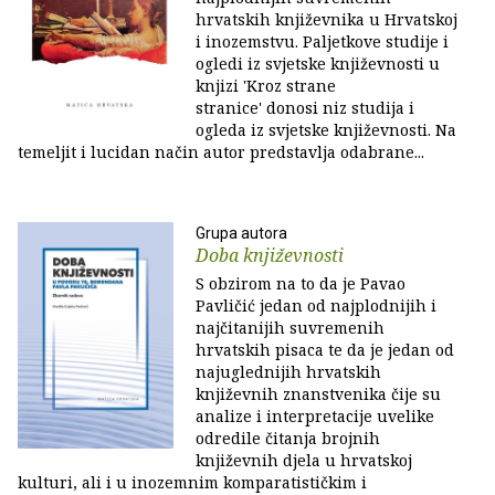
hrvatskih književnika u Hrvatskoj
i inozemstvu. Paljetkove studije i
ogledi iz svjetske književnosti u
knjizi 'Kroz strane
stranice' donosi niz studija i
ogleda iz svjetske književnosti. Na
temeljit i lucidan način autor predstavlja odabrane...
Grupa autora
Doba književnosti
S obzirom na to da je Pavao
Pavličić jedan od najplodnijih i
najčitanijih suvremenih
hrvatskih pisaca te da je jedan od
najuglednijih hrvatskih
književnih znanstvenika čije su
analize i interpretacije uvelike
odredile čitanja brojnih
književnih djela u hrvatskoj
kulturi, ali i u inozemnim komparatističkim i