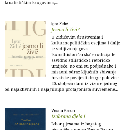
kroatističkim krugovima,...
Igor Zidić
Jesmo li živi?
U Zidićevim društvenim i
kulturnopolitičkim esejima i dalje
je vidljiva njegova
'kunsthistoričarska' erudicija te
zavidno stilističko i retoričko
umijeće, no oni su podjednako i
misaoni odraz ključnih zbivanja
hrvatske povijesti druge polovice
20. stoljeća dani iz vizure jednog
od najaktivnijih i najagilnijih protagonista suvremene...
Vesna Parun
Izabrana djela I
Izbor pjesama iz bogatog
pjesničkog opusa Vesne Parun