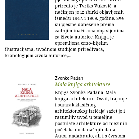
priredio je Tvrtko Vuković, a
načinjen je iz zbirki objavljenih
između 1947. i 1969. godine. Sve
su pjesme donesene prema
zadnjim inačicama objavljenima
za života autorice. Knjiga je
opremljena crno-bijelim
ilustracijama, uvodnom studijom priređivača,
kronologijom života autorice,...
Zvonko Pađan
Mala knjiga arhitekture
Knjiga Zvonka Pađana 'Mala
knjiga arhitekture: Osvit, trajanje
i sumrak klasičnog
arhitektonskog izričaja' sažet je i
razumljiv uvod u temeljne
postulate arhitekture od njezinih
početaka do današnjih dana.
Autor nadahnuto, ali i s čvrstom