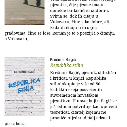
pjesnika, čije pjesme imaju
donekle fantastičnu sudbinu.
Svima se, dok ih čitaju u
Vukovaru, čine jako dobre, ali
kada ih čitaju u drugim
gradovima, čine se loše. Roman je to o poeziji i o čitanju,
o Vukovaru,...
Krešimir Bagić
Republika stiha
Krešimir Bagić, pjesnik, stilističar
i kritičar, u knjizi 'Republika
stiha' okupio je više od 50
kritičkih eseja posvećenih
suvremenom hrvatskom
pjesništvu. U novoj knjizi Bagić se
još jednom potvrđuje kao upućeni
teoretičar, čitatelj kojemu ne
promiče nijedan detalj teksta i
pisac koji...