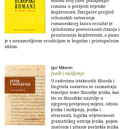
donosi svoj izbor ponajboljih
romana u povijesti svjetske
književnosti. Žmegačev pregled
vrhunskih ostvarenja
romanesknog žanra rezultat je
cjeloživotne posvećenosti čitanju i
proučavanju književnosti, a pisan
je s nenametljivom erudicijom te bogatim i pristupačnim
stilom.
Igor Mikecin
Jezik i mišljenje
U radovima istaknutih filozofa i
lingvista sustavno se razmatraju
temeljne teme filozofije jezika, kao
što su filozofsko nazivlje u
njegovoj povijesnoj mijeni, odnos
jezika i mišljenja, jezika i
stvarnosti, logička uvjetovanost
gramatičkog ustroja jezika, pojam
značenja i pitanje porijekla jezika.