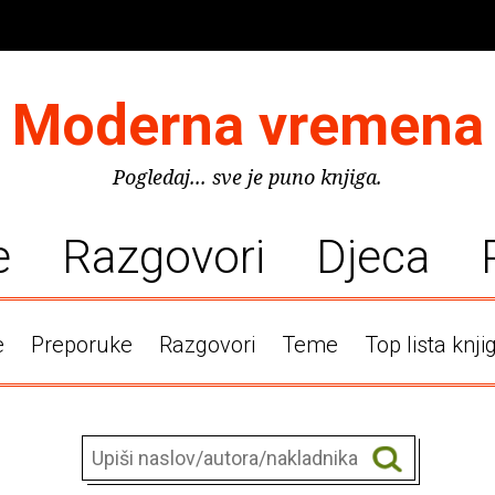
Moderna vremena
Pogledaj... sve je puno knjiga.
e
Razgovori
Djeca
e
Preporuke
Razgovori
Teme
Top lista knji