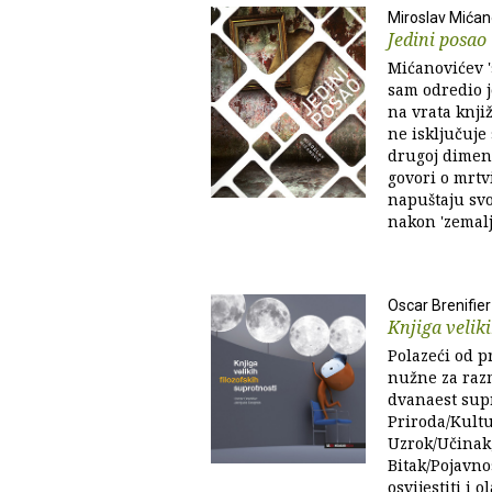
Miroslav Mićan
Jedini posao
Mićanovićev 's
sam odredio 
na vrata knjiž
ne isključuje
drugoj dimenz
govori o mrtv
napuštaju svo
nakon 'zemaljs
Oscar Brenifier
Knjiga veliki
Polazeći od p
nužne za razm
dvanaest supr
Priroda/Kultu
Uzrok/Učinak,
Bitak/Pojavnos
osvijestiti i 