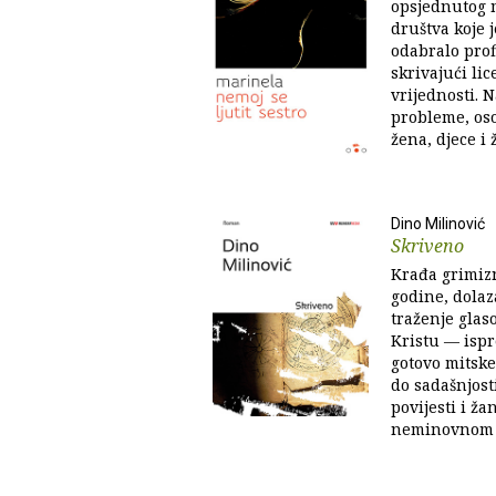
opsjednutog m
društva koje 
odabralo prof
skrivajući lic
vrijednosti. 
probleme, oso
žena, djece i ž
Dino Milinović
Skriveno
Krađa grimizn
godine, dolaza
traženje glas
Kristu — ispr
gotovo mitske
do sadašnjos
povijesti i ž
neminovnom gu