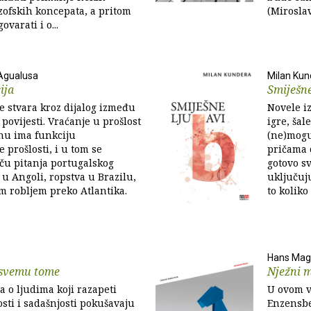
zofskih koncepata, a pritom
(Mirosla
ovarati i o...
Agualusa
Milan Kun
ija
Smiješne
se stvara kroz dijalog između
Novele i
 povijesti. Vraćanje u prošlost
igre, šal
u ima funkciju
(ne)moguć
 prošlosti, i u tom se
pričama 
ču pitanja portugalskog
gotovo sv
 u Angoli, ropstva u Brazilu,
uključuju
m robljem preko Atlantika.
to koliko
Hans Mag
svemu tome
Nježni 
a o ljudima koji razapeti
U ovom v
sti i sadašnjosti pokušavaju
Enzensbe