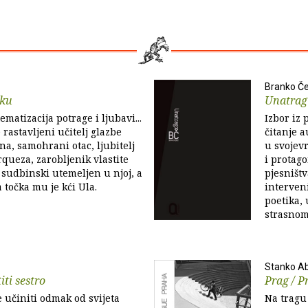
Branko Č
aku
Unatrag
matizacija potrage i ljubavi...
Izbor iz
 rastavljeni učitelj glazbe
čitanje a
na, samohrani otac, ljubitelj
u svojev
queza, zarobljenik vlastite
i protag
 sudbinski utemeljen u njoj, a
pjesništv
a točka mu je kći Ula.
interven
poetika, 
strasnom 
Stanko A
iti sestro
Prag / P
e učiniti odmak od svijeta
Na tragu