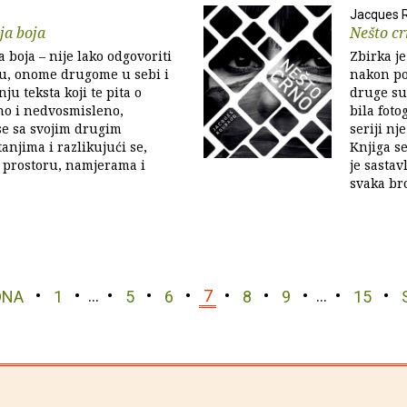
Jacques 
oja boja
Nešto c
ja boja – nije lako odgovoriti
Zbirka je
ku, onome drugome u sebi i
nakon po
nju teksta koji te pita o
druge su
no i nedvosmisleno,
bila foto
se sa svojim drugim
seriji nj
anjima i razlikujući se,
Knjiga se
 prostoru, namjerama i
je sastav
svaka bro
DNA
1
…
5
6
7
8
9
…
15