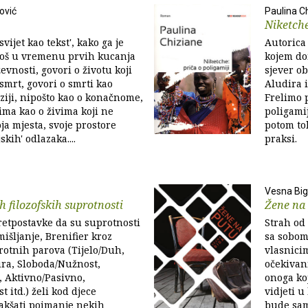
ović
Paulina C
Niketch
vijet kao tekst', kako ga je
Autorica
još u vremenu prvih kucanja
kojem do
evnosti, govori o životu koji
sjever ob
 smrt, govori o smrti kao
Aludira i
iji, nipošto kao o konačnome,
Frelimo 
ima kao o živima koji ne
poligamij
ja mjesta, svoje prostore
potom tol
kih' odlazaka....
praksi.
Vesna Bi
h filozofskih suprotnosti
Žene na
retpostavke da su suprotnosti
Strah od 
išljanje, Brenifier kroz
sa sobom
otnih parova (Tijelo/Duh,
vlasnici
ra, Sloboda/Nužnost,
očekivan
 Aktivno/Pasivno,
onoga ko
t itd.) želi kod djece
vidjeti u
olakšati poimanje nekih
bude sam