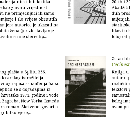
aterijalnim i biti kritika
20-ih i 3
je kao glavnu vrijednost
Abadžić 
it, ne primjećujući ili samo
duh prošl
emjerje i zlo svijeta obrnutih
mijenjali.
Namjera autorice je ukazati na
starinske
bito žena (jer zlostavljanje
likovi u
ivotinja nije stereotip...
fotografi
Goran Trb
Cecines
og plašta u Splitu 356.
Knjiga u 
k carskog istražitelja i
autor u 
ovitog zapisa sa suđenja Isusu
različit
epliću se s događajima iz
tekstovi 
 hrvatske 1971. godine i vode
samostal
ti Zagreba, New Yorka. Između
kolegama
anra roman 'Skriveno' govori o
ovom pri
bitku vjere,...