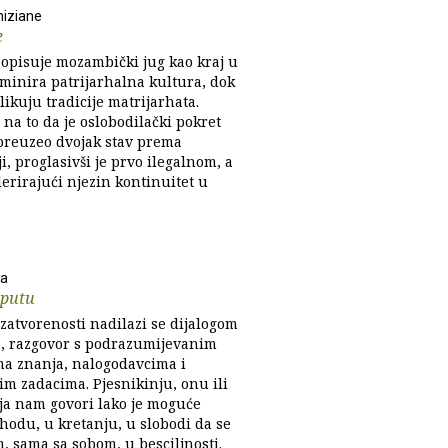
hiziane
e
 opisuje mozambički jug kao kraj u
minira patrijarhalna kultura, dok
likuju tradicije matrijarhata.
 na to da je oslobodilački pokret
preuzeo dvojak stav prema
i, proglasivši je prvo ilegalnom, a
erirajući njezin kontinuitet u
ga
 putu
zatvorenosti nadilazi se dijalogom
, razgovor s podrazumijevanim
ma znanja, nalogodavcima i
im zadacima. Pjesnikinju, onu ili
ja nam govori lako je moguće
 hodu, u kretanju, u slobodi da se
, sama sa sobom, u besciljnosti.