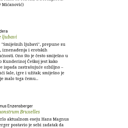
v Mićanović)
dera
 ljubavi
z "Smiješnih ljubavi", prepune su
e, iznenađenja i erotskih
nosti. Ono što je često smiješno u
o Kunderinoj Češkoj jest kako
e ispada zastrašujuće ozbiljno –
ći šale, igre i užitak; smiješno je
 je malo toga čemu...
nus Enzensberger
monstrum Bruxelles
rlo aktualnom eseju Hans Magnus
rger postavio je sebi zadatak da