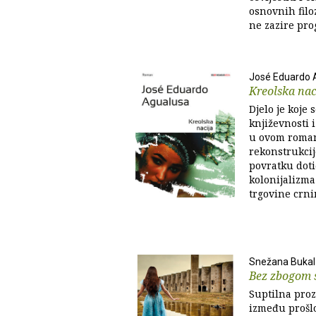
osnovnih filo
ne zazire prog
José Eduardo 
Kreolska nac
Djelo je koje 
književnosti i
u ovom roman
rekonstrukcije
povratku doti
kolonijalizma
trgovine crni
Snežana Bukal
Bez zbogom 
Suptilna proz
između prošlo