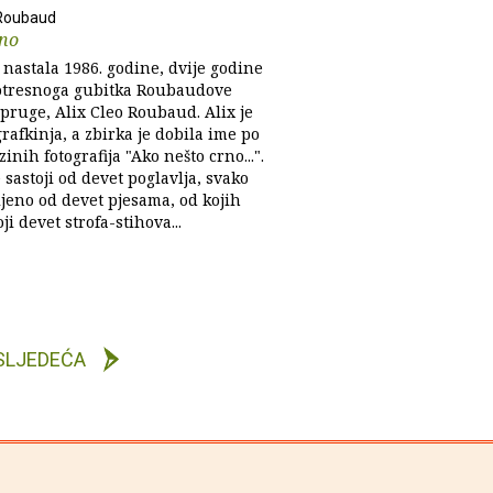
Roubaud
rno
 nastala 1986. godine, dvije godine
tresnoga gubitka Roubaudove
pruge, Alix Cleo Roubaud. Alix je
grafkinja, a zbirka je dobila ime po
ezinih fotografija "Ako nešto crno...".
 sastoji od devet poglavlja, svako
ljeno od devet pjesama, od kojih
ji devet strofa-stihova...
SLJEDEĆA