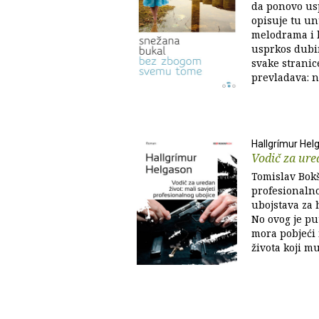
da ponovo usp
opisuje tu u
melodrama i k
usprkos dubin
svake stranice
prevladava: n
Hallgrímur Hel
Vodič za ure
Tomislav Bokš
profesionalno
ubojstava za 
No ovog je pu
mora pobjeći 
života koji mu