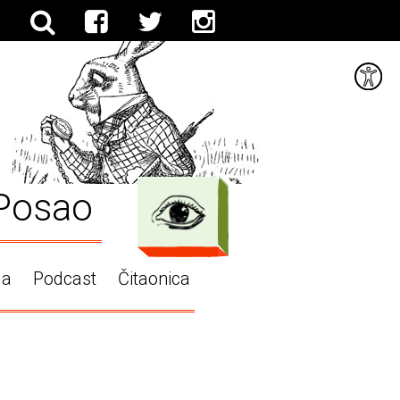
Posao
ga
Podcast
Čitaonica