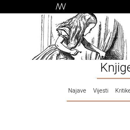
Knjig
Najave
Vijesti
Kritik