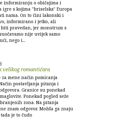
e informiranju o običajima i
 igre s kojima "briselska" Europa
ati nama. On to čini lakonski i
vo, informirano i jetko, ali
i biti pravedan, jer monstrum s
 suočavamo nije uvijek samo
ći, nego i...
j
k velikog romantičara
je za mene način pomicanja
Način postavljanja pitanja i
 odgovora. Granice su ponekad
 maglovite. Ponekad pogled seže
abranjenih zona. Na pitanja
ne znam odgovor. Možda ga znaju
i tada je to čudo