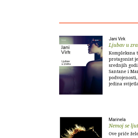
Jani Virk
Ljubav u zr
Kompleksna te
protagonist je
srednjih godi
Santane i Mar
podvojenosti,
jedina svijetl
Marinela
Nemoj se ljut
Ove priče žel