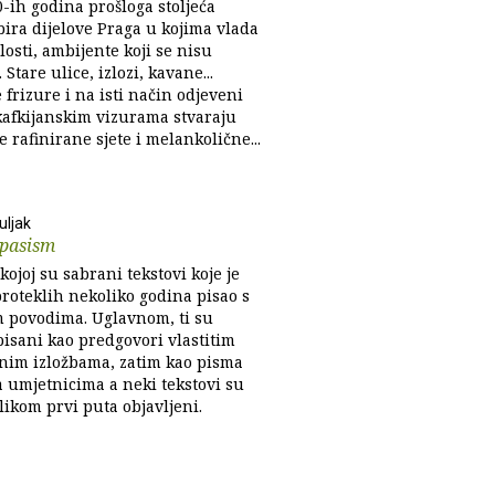
0-ih godina prošloga stoljeća
bira dijelove Praga u kojima vlada
osti, ambijente koji se nisu
 Stare ulice, izlozi, kavane...
 frizure i na isti način odjeveni
 kafkijanskim vizurama stvaraju
je rafinirane sjete i melankolične...
uljak
tpasism
kojoj su sabrani tekstovi koje je
proteklih nekoliko godina pisao s
im povodima. Uglavnom, ti su
pisani kao predgovori vlastitim
nim izložbama, zatim kao pisma
 umjetnicima a neki tekstovi su
likom prvi puta objavljeni.