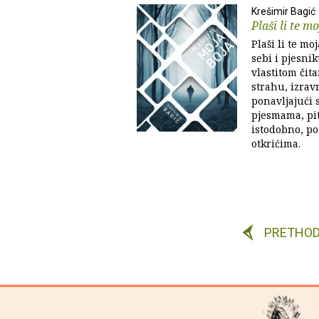
Krešimir Bagić
Plaši li te m
Plaši li te mo
sebi i pjesni
vlastitom čita
strahu, izrav
ponavljajući 
pjesmama, pit
istodobno, po
otkrićima.
PRETHO