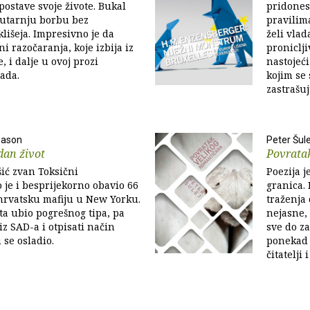
ostave svoje živote. Bukal
pridones
nutarnju borbu bez
pravilima
lišeja. Impresivno je da
želi vlad
i razočaranja, koje izbija iz
proniclji
, i dalje u ovoj prozi
nastojeć
ada.
kojim se
zastrašuju
gason
Peter Šule
dan život
Povrata
ić zvan Toksični
Poezija 
 je i besprijekorno obavio 66
granica. 
hrvatsku mafiju u New Yorku.
traženja
ta ubio pogrešnog tipa, pa
nejasne,
iz SAD-a i otpisati način
sve do z
 se osladio.
ponekad 
čitatelji 