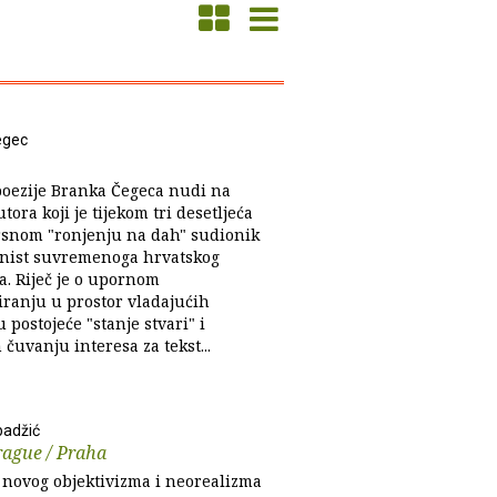
egec
 poezije Branka Čegeca nudi na
utora koji je tijekom tri desetljeća
rsnom "ronjenju na dah" sudionik
onist suvremenoga hrvatskog
a. Riječ je o upornom
iranju u prostor vladajućih
u postojeće "stanje stvari" i
čuvanju interesa za tekst...
badžić
rague / Praha
 novog objektivizma i neorealizma