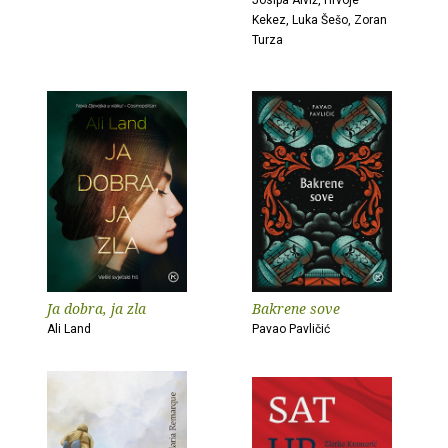
Josipa Alviž, Hrvoje
Kekez, Luka Šešo, Zoran
Turza
Ja dobra, ja zla
Bakrene sove
Ali Land
Pavao Pavličić