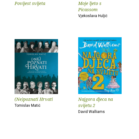
Povijest svijeta
Moje ljeto s
Picassom
Vjekoslava Huljić
(Ne)poznati Hrvati
Najgora djeca na
svijetu 2
Tomislav Matić
David Walliams