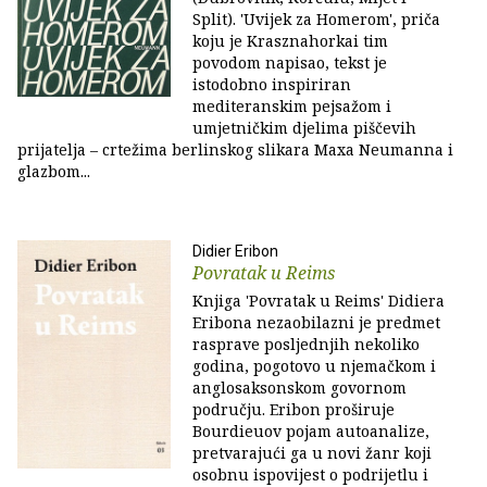
Split). 'Uvijek za Homerom', priča
koju je Krasznahorkai tim
povodom napisao, tekst je
istodobno inspiriran
mediteranskim pejsažom i
umjetničkim djelima piščevih
prijatelja – crtežima berlinskog slikara Maxa Neumanna i
glazbom...
Didier Eribon
Povratak u Reims
Knjiga 'Povratak u Reims' Didiera
Eribona nezaobilazni je predmet
rasprave posljednjih nekoliko
godina, pogotovo u njemačkom i
anglosaksonskom govornom
području. Eribon proširuje
Bourdieuov pojam autoanalize,
pretvarajući ga u novi žanr koji
osobnu ispovijest o podrijetlu i