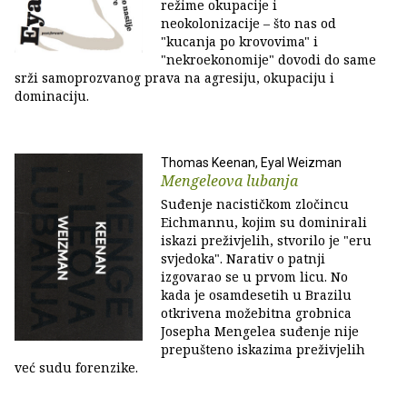
režime okupacije i
neokolonizacije – što nas od
"kucanja po krovovima" i
"nekroekonomije" dovodi do same
srži samoprozvanog prava na agresiju, okupaciju i
dominaciju.
Thomas Keenan, Eyal Weizman
Mengeleova lubanja
Suđenje nacističkom zločincu
Eichmannu, kojim su dominirali
iskazi preživjelih, stvorilo je "eru
svjedoka". Narativ o patnji
izgovarao se u prvom licu. No
kada je osamdesetih u Brazilu
otkrivena možebitna grobnica
Josepha Mengelea suđenje nije
prepušteno iskazima preživjelih
već sudu forenzike.