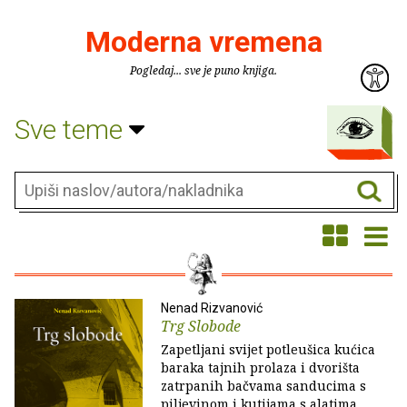
Moderna vremena
Pogledaj... sve je puno knjiga.
Sve teme
Nenad Rizvanović
Trg Slobode
Zapetljani svijet potleušica kućica
baraka tajnih prolaza i dvorišta
zatrpanih bačvama sanducima s
piljevinom i kutijama s alatima