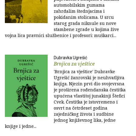
automobilskim gumama
zahrđalim štednjacima i
pokidanim stolicama. U srcu
starog grada niknule su nove
stambene zgrade u kojima žive
vojna lica pravnici službenice i profesori: muškarci...
Dubravka Ugrešić
Brnjica za vještice
'Brnjica za vještice' Dubravke
Ugrešić žanrovski je neuhvatljiva
knjiga. Njezin prvi dio svojevrsna
je proširena rođendanska čestitka
upućena vlastitoj junakinji Štefici
Cvek. Čestitka je istovremeno i
osvrt na četrdeset godina
zajedničkog života i sudbine
jednog književnog lika, jedne
knjige i jedne...