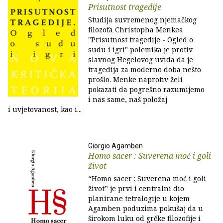
Prisutnost tragedije
Studija suvremenog njemačkog
filozofa Christopha Menkea
"Prisutnost tragedije - Ogled o
sudu i igri" polemika je protiv
slavnog Hegelovog uvida da je
tragedija za moderno doba nešto
prošlo. Menke naprotiv želi
pokazati da pogrešno razumijemo
i nas same, naš položaj
i uvjetovanost, kao i...
Giorgio Agamben
Homo sacer : Suverena moć i goli
život
“Homo sacer : Suverena moć i goli
život” je prvi i centralni dio
planirane tetralogije u kojem
Agamben poduzima pokušaj da u
širokom luku od grčke filozofije i