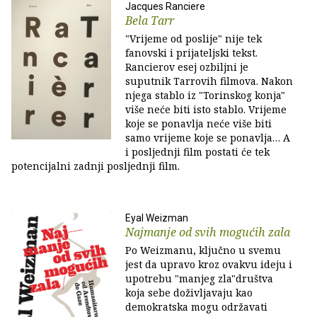
Jacques Ranciere
Bela Tarr
"Vrijeme od poslije" nije tek
fanovski i prijateljski tekst.
Rancierov esej ozbiljni je
suputnik Tarrovih filmova. Nakon
njega stablo iz "Torinskog konja"
više neće biti isto stablo. Vrijeme
koje se ponavlja neće više biti
samo vrijeme koje se ponavlja… A
i posljednji film postati će tek
potencijalni zadnji posljednji film.
Eyal Weizman
Najmanje od svih mogućih zala
Po Weizmanu, ključno u svemu
jest da upravo kroz ovakvu ideju i
upotrebu "manjeg zla"društva
koja sebe doživljavaju kao
demokratska mogu održavati