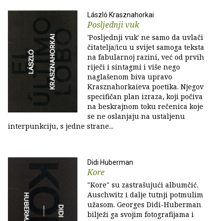
László Krasznahorkai
Posljednji vuk
'Posljednji vuk' ne samo da uvlači
čitatelja/icu u svijet samoga teksta
na fabularnoj razini, već od prvih
riječi i sintagmi i više nego
naglašenom biva upravo
Krasznahorkaieva poetika. Njegov
specifičan plan izraza, koji počiva
na beskrajnom toku rečenica koje
se ne oslanjaju na ustaljenu
interpunkciju, s jedne strane...
Didi Huberman
Kore
"Kore" su zastrašujući albumčić.
Auschwitz i dalje tutnji potmulim
užasom. Georges Didi-Huberman
bilježi ga svojim fotografijama i