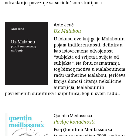
odrastanju povezuje sa sociološkom studijom i...
Ante Jerić
Uz Malabou
U fokusu ove knjige je Malabouin
pojam indiferentnosti, definiran
kao istovremena odvojenost
“subjekta od svijeta i svijeta od
subjekta”. Na fonu razmatranja
tog bitnog motiva u Malabouinom
radu Catherine Malabou, Jerićeva
knjiga donosi čitanja nekolicine
autor(ic)a, Malabouinih
povremenih suputnika i suputnica, koji u svom radu...
Quentin Meillassoux
Poslije konačnosti
Esej Quentina Meillassouxa
izvorno je objavljen 2006. godine i