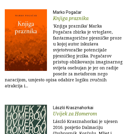
Marko Pogačar
Knjiga praznika
'Knjiga praznika' Marka
Pogačara zbirka je vrtoglave,
fantazmagorične pjesničke proze
u kojoj autor iskušava
svjetotvoračke potencijale
pjesničkog jezika. Pogačarov
pristup oblikovanju imaginarnog
svijeta osebujan je jer on radije
poseže za metaforom nego
naracijom, umjesto opisa odabire logiku zvučnih
atrakcija i...
László Krasznahorkai
Uvijek za Homerom
László Krasznahorkai je ujesen
2016. posjetio Dalmaciju
(Dubrovnik, Korčulu, Mljet i