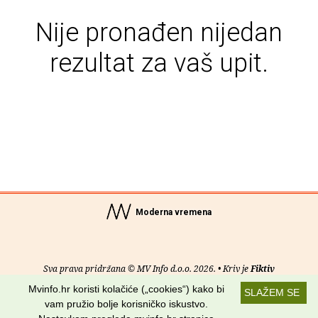
Nije pronađen nijedan
rezultat za vaš upit.
Moderna vremena
Sva prava pridržana © MV Info d.o.o. 2026. • Kriv je
Fiktiv
Mvinfo.hr koristi kolačiće („cookies“) kako bi
SLAŽEM SE
O nama
•
Pomoć
•
Uvjeti korištenja
•
RSS kanali
vam pružio bolje korisničko iskustvo.