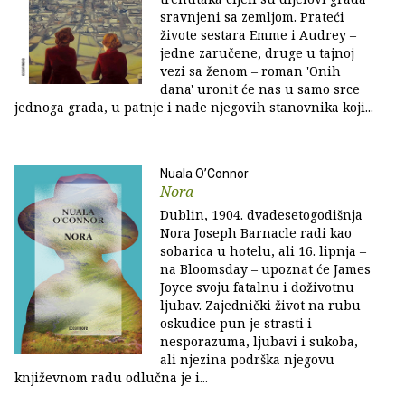
sravnjeni sa zemljom. Prateći
živote sestara Emme i Audrey –
jedne zaručene, druge u tajnoj
vezi sa ženom – roman 'Onih
dana' uronit će nas u samo srce
jednoga grada, u patnje i nade njegovih stanovnika koji...
Nuala O’Connor
Nora
Dublin, 1904. dvadesetogodišnja
Nora Joseph Barnacle radi kao
sobarica u hotelu, ali 16. lipnja –
na Bloomsday – upoznat će James
Joyce svoju fatalnu i doživotnu
ljubav. Zajednički život na rubu
oskudice pun je strasti i
nesporazuma, ljubavi i sukoba,
ali njezina podrška njegovu
književnom radu odlučna je i...