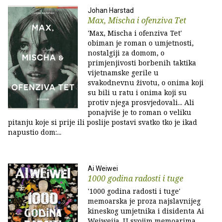
Johan Harstad
Max, Mischa i ofenziva Tet
'Max, Mischa i ofenziva Tet'
obiman je roman o umjetnosti,
nostalgiji za domom, o
primjenjivosti borbenih taktika
vijetnamske gerile u
svakodnevnu životu, o onima koji
su bili u ratu i onima koji su
protiv njega prosvjedovali... Ali
ponajviše je to roman o veliku
pitanju koje si prije ili poslije postavi svatko tko je ikad
napustio dom:...
Ai Weiwei
1000 godina radosti i tuge
'1000 godina radosti i tuge'
memoarska je proza najslavnijeg
kineskog umjetnika i disidenta Ai
Weiweija. U svojim memoarima