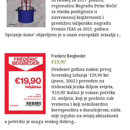
regionalnu Nagradu Petar Kočić
za visoka postignuća u
suvremenoj književnosti i
prestižnu talijansku nagradu
Premio ITAS za 2021. godinu.
'Sjećanje šume' objavljeno je u osam europskih zemalja i...
Frederic Beigbeder
€19,90
Dvadeset godina nakon prvog
hrvatskog izdanja '129,90 kn'
(jesen, 2002.) preveden na
tridesetak jezika diljem svijeta,
'€19,90' kultni je roman početka
21. stoljeća, koji je preživio zub
vremena i koji nemilosrdno
korespondira s današnjicom; ništa
nije izgubio na svojoj aktualnosti
a potvrdio je snagu svakog dobrog...