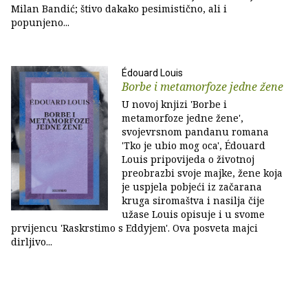
Milan Bandić; štivo dakako pesimistično, ali i
popunjeno...
Édouard Louis
Borbe i metamorfoze jedne žene
U novoj knjizi 'Borbe i
metamorfoze jedne žene',
svojevrsnom pandanu romana
'Tko je ubio mog oca', Édouard
Louis pripovijeda o životnoj
preobrazbi svoje majke, žene koja
je uspjela pobjeći iz začarana
kruga siromaštva i nasilja čije
užase Louis opisuje i u svome
prvijencu 'Raskrstimo s Eddyjem'. Ova posveta majci
dirljivo...