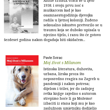
Annie Ernaux vraća se u ljeto
1958. i svoju prvu noć s
muškarcem kad je kao
osamnaestogodišnja djevojka
radila u ljetnoj koloniji. Žuđeno
seksualno iskustvo pretvorilo se u
traumu koja se duboko upisala u
njezino tijelo, i ranu što će gotovo
šezdeset godina nakon događaja biti okidačem...
Pavle Svirac
Moj život s Milanom
Istinska literatura, duhovita,
urbana, lirska proza što
neposredno reagira na Zagreb u
pandemiji i nakon potresa;
dijelom i triler, jer do zadnjeg
retka knjige zajedno s autorom
strepimo hoće li ga Možemo!
izbaciti iz stana koji mu je kao
zaslužnom umjetniku dodijelio