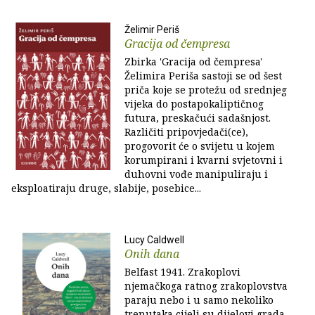
Želimir Periš
Gracija od čempresa
Zbirka 'Gracija od čempresa'
Želimira Periša sastoji se od šest
priča koje se protežu od srednjeg
vijeka do postapokaliptičnog
futura, preskačući sadašnjost.
Različiti pripovjedači(ce),
progovorit će o svijetu u kojem
korumpirani i kvarni svjetovni i
duhovni vođe manipuliraju i
eksploatiraju druge, slabije, posebice...
Lucy Caldwell
Onih dana
Belfast 1941. Zrakoplovi
njemačkoga ratnog zrakoplovstva
paraju nebo i u samo nekoliko
trenutaka cijeli su dijelovi grada