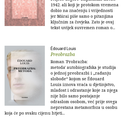
1942. ali koji je protokom vremena
dobio na značenju i vrijednosti
jer Márai piše samo o pitanjima
ključnim za čovjeka. Zato je ovaj
tekst uvijek suvremen roman o...
Édouard Louis
Preobrazba
Roman 'Probrazba:
metoda' autobiografska je studija
o jednoj preobrazbi i „rađanju
slobode“ kojom se Édouard
Louis iznova vraća u djetinjstvo,
mladost i odrastanje koje za njega
nije bilo samo postajanje
odraslom osobom, već prije svega
neprestana metamorfoza u osobu
koja će po svaku cijenu htjeti...