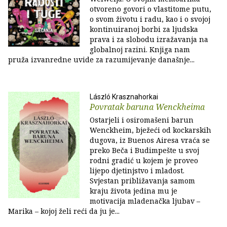
otvoreno govori o vlastitome putu,
o svom životu i radu, kao i o svojoj
kontinuiranoj borbi za ljudska
prava i za slobodu izražavanja na
globalnoj razini. Knjiga nam
pruža izvanredne uvide za razumijevanje današnje...
László Krasznahorkai
Povratak baruna Wenckheima
Ostarjeli i osiromašeni barun
Wenckheim, bježeći od kockarskih
dugova, iz Buenos Airesa vraća se
preko Beča i Budimpešte u svoj
rodni gradić u kojem je proveo
lijepo djetinjstvo i mladost.
Svjestan približavanja samom
kraju života jedina mu je
motivacija mladenačka ljubav –
Marika – kojoj želi reći da ju je...