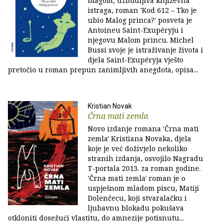
blagom, uzbudljiva književna
istraga, roman 'Kod 612 – Tko je
ubio Malog princa?' posveta je
Antoineu Saint-Exupéryju i
njegovu Malom princu. Michel
Bussi svoje je istraživanje života i
djela Saint-Exupéryja vješto
pretočio u roman prepun zanimljivih anegdota, opisa...
Kristian Novak
Črna mati zemla
Novo izdanje romana 'Črna mati
zemla' Kristiana Novaka, djela
koje je već doživjelo nekoliko
stranih izdanja, osvojilo Nagradu
T-portala 2013. za roman godine.
'Črna mati zemla' roman je o
uspješnom mladom piscu, Matiji
Dolenčecu, koji stvaralačku i
ljubavnu blokadu pokušava
otkloniti dosežući vlastitu, do amnezije potisnutu...