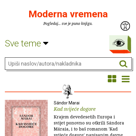
Moderna vremena
Pogledaj... sve je puno knjiga.
Sve teme
Sándor Marai
Kad svijeće dogore
Krajem devedesetih Europa i
svijet ponovno su otkrili Sándora
Máraia, i to baš romanom 'Kad
svijeće dogore' napisanim davne