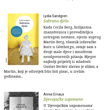
Lydia Sandgren
Sabrana djela
Kada Cecila Berg, briljantna
znanstvenica i prevoditeljica
netragom nestane, njezin suprug
Martin Berg, vlasnik izdavačke
kuće u Göteborgu, ostaje sam s
dvoje male djece i mnoštvom
neodgovorenih pitanja. Njegov
najbolji prijatelj iz mladosti
Gustav Becker slavan je slikar, a
Martin, koji je oduvijek htio biti pisac, u zrelim
godinama...
Annie Ernaux
Djevojačke uspomene
U 'Djevojačkim uspomenama'