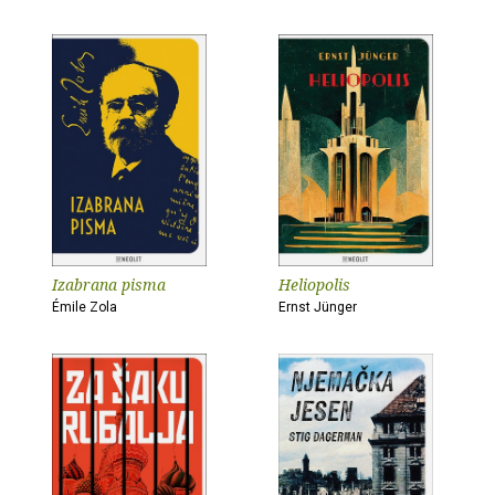
Izabrana pisma
Heliopolis
Émile Zola
Ernst Jünger