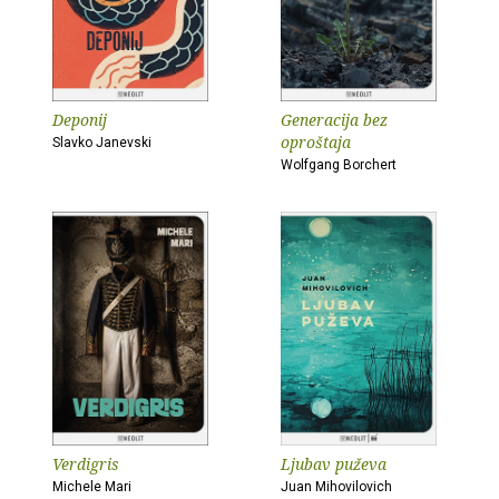
Deponij
Generacija bez
oproštaja
Slavko Janevski
Wolfgang Borchert
Verdigris
Ljubav puževa
Michele Mari
Juan Mihovilovich